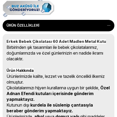
ÜRÜN ÖZELLIKLERI
Erkek Bebek Çikolatası 60 Adet Madlen Metal Kutu
Birbirinden şık tasarımları ile bebek çikolatalarımız,
doğumlarınızda ve özel günlerinizin en nadide ikramı
olacaktır.
Ürün Hakkında
Ürünlerimizde kalite, lezzet ve tazelik öncelikli ilkemiz
olmuştur.
Çikolatalarımızı hijyen kurallarına uygun bir şekilde,
Özel
Adnan Efendi kutuları içerisinde gönderim
yapmaktayız.
Kutunun dışı
kurdela ile süslenip çantasıyla
beraber gönderim yapmaktayız.
Ürünlerimizde,
alkol
veya
domuz yağı
gibi maddeler