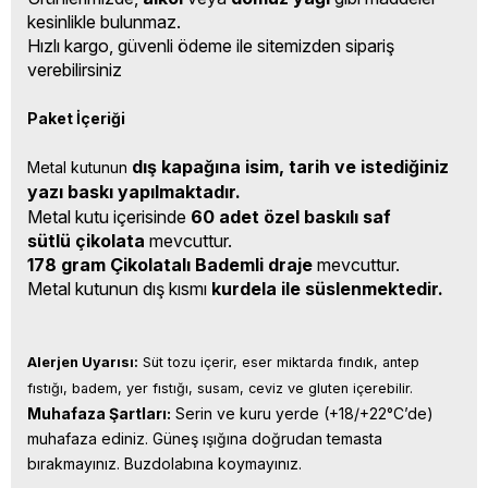
kesinlikle bulunmaz.
Hızlı kargo, güvenli ödeme ile sitemizden sipariş
verebilirsiniz
Paket İçeriği
dış kapağına isim, tarih ve istediğiniz 
Metal kutunun 
yazı baskı yapılmaktadır.
Metal kutu içerisinde
6
0 adet özel baskılı saf
sütlü çikolata
mevcuttur.
178 gram Çikolatalı Bademli draje
mevcuttur.
Metal kutunun dış kısmı
kurdela ile süslenmektedir.
Alerjen Uyarısı:
 Süt tozu içerir, eser miktarda fındık, antep 
fıstığı, badem, yer fıstığı, susam, ceviz ve gluten içerebilir.
Muhafaza Şartları:
 Serin ve kuru yerde (+18/+22°C’de) 
muhafaza ediniz. Güneş ışığına doğrudan temasta 
bırakmayınız. Buzdolabına koymayınız.