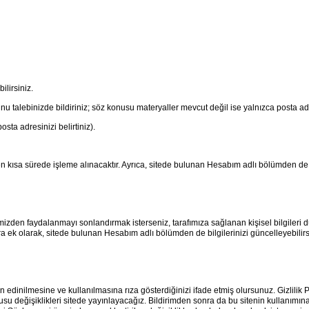
lirsiniz.
u talebinizde bildiriniz; söz konusu materyaller mevcut değil ise yalnızca posta adre
sta adresinizi belirtiniz).
en kısa sürede işleme alınacaktır. Ayrıca, sitede bulunan Hesabım adlı bölümden de bi
izden faydalanmayı sonlandırmak isterseniz, tarafımıza sağlanan kişisel bilgileri düzel
ek olarak, sitede bulunan Hesabım adlı bölümden de bilgilerinizi güncelleyebilirs
zin edinilmesine ve kullanılmasına rıza gösterdiğinizi ifade etmiş olursunuz. Gizlilik P
usu değişiklikleri sitede yayınlayacağız. Bildirimden sonra da bu sitenin kullanımına