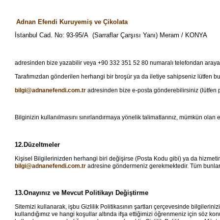
Adnan Efendi Kuruyemiş ve Çikolata
İstanbul Cad. No: 93-95/A (Sarraflar Çarşısı Yanı) Meram / KONYA
adresinden bize yazabilir veya +90 332 351 52 80 numaralı telefondan arayabi
Tarafımızdan gönderilen herhangi bir broşür ya da iletiye sahipseniz lütfen bun
bilgi@adnanefendi.com.tr
adresinden bize e-posta gönderebilirsiniz (lütfen po
Bilginizin kullanılmasını sınırlandırmaya yönelik talimatlarınız, mümkün olan 
12.Düzeltmeler
Kişisel Bilgilerinizden herhangi biri değişirse (Posta Kodu gibi) ya da hizmetim
bilgi@adnanefendi.com.tr
adresine göndermeniz gerekmektedir. Tüm bunlara 
13.Onayınız ve Mevcut Politikayı Değiştirme
Sitemizi kullanarak, işbu Gizlilik Politikasının şartları çerçevesinde bilgilerini
kullandığımız ve hangi koşullar altında ifşa ettiğimizi öğrenmeniz için söz kon