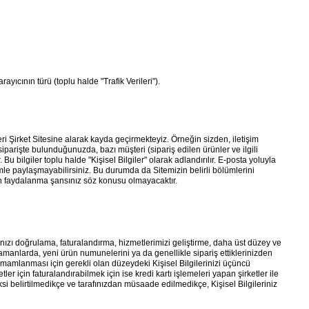
rayıcının türü (toplu halde "Trafik Verileri").
leri Şirket Sitesine alarak kayda geçirmekteyiz. Örneğin sizden, iletişim
siparişte bulunduğunuzda, bazı müşteri (sipariş edilen ürünler ve ilgili
Bu bilgiler toplu halde "Kişisel Bilgiler" olarak adlandırılır. E-posta yoluyla
bizimle paylaşmayabilirsiniz. Bu durumda da Sitemizin belirli bölümlerini
jdan faydalanma şansınız söz konusu olmayacaktır.
rınızı doğrulama, faturalandırma, hizmetlerimizi geliştirme, daha üst düzey ve
 zamanlarda, yeni ürün numunelerini ya da genellikle sipariş ettiklerinizden
tamamlanması için gerekli olan düzeydeki Kişisel Bilgilerinizi üçüncü
metler için faturalandırabilmek için ise kredi kartı işlemeleri yapan şirketler ile
ksi belirtilmedikçe ve tarafınızdan müsaade edilmedikçe, Kişisel Bilgileriniz