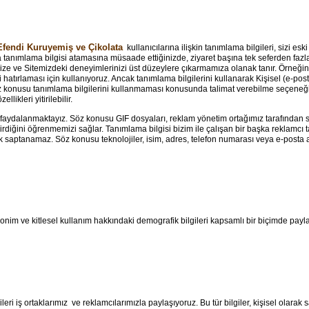
fendi Kuruyemiş ve Çikolata
kullanıcılarına ilişkin tanımlama bilgileri, sizi esk
ınıza tanımlama bilgisi atamasına müsaade ettiğinizde, ziyaret başına tek seferden fa
ze ve Sitemizdeki deneyimlerinizi üst düzeylere çıkarmamıza olanak tanır. Örneğin
 hatırlaması için kullanıyoruz. Ancak tanımlama bilgilerini kullanarak Kişisel (e-post
 söz konusu tanımlama bilgilerini kullanmaması konusunda talimat verebilme seçeneği s
likleri yitirilebilir.
aydalanmaktayız. Söz konusu GIF dosyaları, reklam yönetim ortağımız tarafından sa
dirdiğini öğrenmemizi sağlar. Tanımlama bilgisi bizim ile çalışan bir başka reklamcı ta
rak saptanamaz. Söz konusu teknolojiler, isim, adres, telefon numarası veya e-posta ad
 anonim ve kitlesel kullanım hakkındaki demografik bilgileri kapsamlı bir biçimde pa
i iş ortaklarımız ve reklamcılarımızla paylaşıyoruz. Bu tür bilgiler, kişisel olarak sap