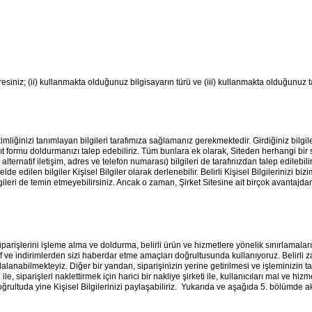
adresiniz; (ii) kullanmakta olduğunuz bilgisayarın türü ve (iii) kullanmakta olduğunuz ta
kimliğinizi tanımlayan bilgileri tarafımıza sağlamanız gerekmektedir. Girdiğiniz bilgi
ayıt formu doldurmanızı talep edebiliriz. Tüm bunlara ek olarak, Siteden herhangi bir 
ernatif iletişim, adres ve telefon numarası) bilgileri de tarafınızdan talep edilebilir. 
lde edilen bilgiler Kişisel Bilgiler olarak derlenebilir. Belirli Kişisel Bilgilerinizi 
bilgileri de temin etmeyebilirsiniz. Ancak o zaman, Şirket Sitesine ait birçok avanta
siparişlerini işleme alma ve doldurma, belirli ürün ve hizmetlere yönelik sınırlamala
eklif ve indirimlerden sizi haberdar etme amaçları doğrultusunda kullanıyoruz. Belirli
dalanabilmekteyiz. Diğer bir yandan, siparişinizin yerine getirilmesi ve işleminizin 
ile, siparişleri naklettirmek için harici bir nakliye şirketi ile, kullanıcıları mal ve hiz
oğrultuda yine Kişisel Bilgilerinizi paylaşabiliriz. Yukarıda ve aşağıda 5. bölümde a