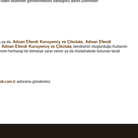
 lütfen bildirimin gönderilmesini istediğiniz adres üzerinden
Adnan Efendi Kuruyemiş ve Çikolata
Adnan Efendi
da ya da
,
Adnan Efendi Kuruyemiş ve Çikolata
a
, kendisinin oluşturduğu Kullanım
tkilenen herhangi bir kimseye zarar veren ya da müdahalede bulunan tarafı
di.com.tr
adresine gönderiniz.