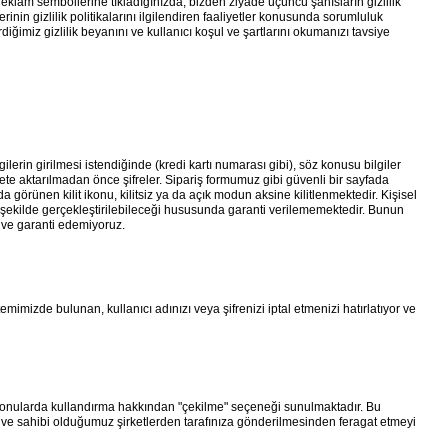
 reklam sembollerine tıkladığınızda, bizden ziyade üçüncü şahısların gizlilik
inin gizlilik politikalarını ilgilendiren faaliyetler konusunda sorumluluk
iğimiz gizlilik beyanını ve kullanıcı koşul ve şartlarını okumanızı tavsiye
ilerin girilmesi istendiğinde (kredi kartı numarası gibi), söz konusu bilgiler
ernete aktarılmadan önce şifreler. Sipariş formumuz gibi güvenli bir sayfada
 görünen kilit ikonu, kilitsiz ya da açık modun aksine kilitlenmektedir. Kişisel
i şekilde gerçekleştirilebileceği hususunda garanti verilememektedir. Bunun
in ve garanti edemiyoruz.
emimizde bulunan, kullanıcı adınızı veya şifrenizi iptal etmenizi hatırlatıyor ve
yan konularda kullandırma hakkından "çekilme" seçeneği sunulmaktadır. Bu
n ve sahibi olduğumuz şirketlerden tarafınıza gönderilmesinden feragat etmeyi