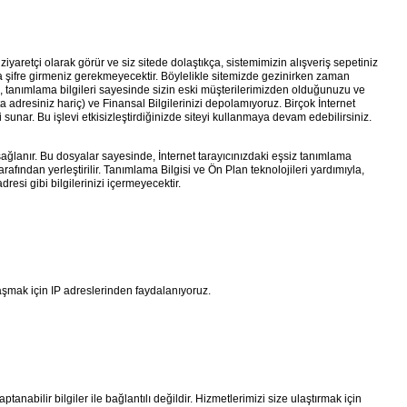
i ziyaretçi olarak görür ve siz sitede dolaştıkça, sistemimizin alışveriş sepetiniz
zla şifre girmeniz gerekmeyecektir. Böylelikle sitemizde gezinirken zaman
, tanımlama bilgileri sayesinde sizin eski müşterilerimizden olduğunuzu ve
a adresiniz hariç) ve Finansal Bilgilerinizi depolamıyoruz. Birçok İnternet
unar. Bu işlevi etkisizleştirdiğinizde siteyi kullanmaya devam edebilirsiniz.
ğlanır. Bu dosyalar sayesinde, İnternet tarayıcınızdaki eşsiz tanımlama
rafından yerleştirilir. Tanımlama Bilgisi ve Ön Plan teknolojileri yardımıyla,
resi gibi bilgilerinizi içermeyecektir.
ylaşmak için IP adreslerinden faydalanıyoruz.
tanabilir bilgiler ile bağlantılı değildir. Hizmetlerimizi size ulaştırmak için