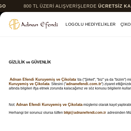
800 TL ÜZERİ ALIŞVERİŞLERDE
ÜCRETSİZ KARGO
LOGOLU HEDİYELİKLER
ÇİKO
GİZLİLİK ve GÜVENLİK
Adnan Efendi Kuruyemiş ve Çikolata
'da ("Şirket", "biz" ya da "bizim") 
Kuruyemiş ve Çikolata
adnanefendi.com.tr
Sitesini ("
") ziyaret ettiğini
altında bilgileri ifşa etmek zorunda kalacağımız ve söz konusu bilgilerin kulla
Adnan Efendi Kuruyemiş ve Çikolata
Not:
müşterisi olarak kayıt yaptıra
Herhangi bir sorunuz olursa lütfen
bilgi@adnanefendi.com.tr
adresinden Müş