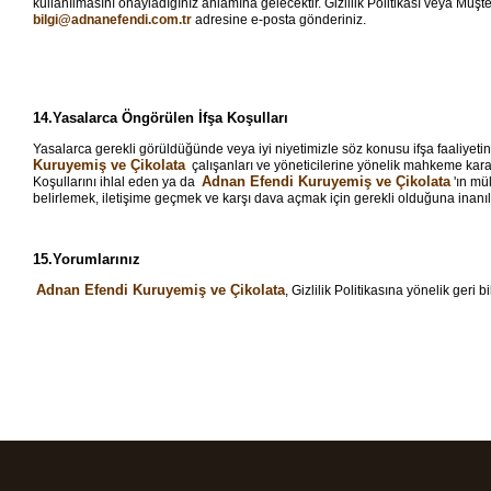
kullanılmasını onayladığınız anlamına gelecektir. Gizlilik Politikası veya Müşt
bilgi@adnanefendi.com.tr
adresine e-posta gönderiniz.
14.Yasalarca Öngörülen İfşa Koşulları
Yasalarca gerekli görüldüğünde veya iyi niyetimizle söz konusu ifşa faaliye
Kuruyemiş ve Çikolata
çalışanları ve yöneticilerine yönelik mahkeme kararı
Adnan Efendi Kuruyemiş ve Çikolata
Koşullarını ihlal eden ya da
'ın mü
belirlemek, iletişime geçmek ve karşı dava açmak için gerekli olduğuna inanılan 
15.Yorumlarınız
Adnan Efendi Kuruyemiş ve Çikolata
, Gizlilik Politikasına yönelik geri 