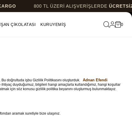
800 TL ÜZERİ ALIŞVERİŞLERDE
ÜCRETSİZ KARG
İŞAN ÇİKOLATASI
KURUYEMİŞ
0
Adnan Efendi
. Bu doğrultuda işbu Gizlilik Politikasını oluşturduk.
ne ihtiyaç duyduğumuz, bilgileri hangi amaçlarla kullandığımız, hangi koşullar
latmak için söz konusu gizlilik politika beyanını oluşturmuş bulunmaktayız.
fondan aramak suretiyle bize ulaşınız.