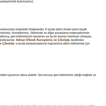
gi paylaşımında bulunuyoruz.
lanıcılara erişilebilir bölgelerde). E-posta dahil olmak üzere kayıtlı
ünlerimiz, hizmetlerimiz, Sitemizde ve diğer pazarlama materyallerinde
rafımıza, geri bildiriminizin tamamını ya da bir kısmını münhasır olmayan,
Adnan Efendi Kuruyemiş ve Çikolata
doğrultusunda
tarafından
 Çikolata
e-posta kampanyalarının kapsamına dâhil edilmemek için
etleri güvence altına alabilir. Söz konusu geri bildiriminiz isteğe bağlıdır ve