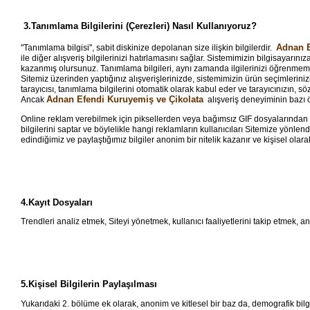
3.Tanımlama Bilgilerini (Çerezleri) Nasıl Kullanıyoruz?
Adnan E
"Tanımlama bilgisi", sabit diskinize depolanan size ilişkin bilgilerdir.
ile diğer alışveriş bilgilerinizi hatırlamasını sağlar. Sistemimizin bilgisayar
kazanmış olursunuz. Tanımlama bilgileri, aynı zamanda ilgilerinizi öğrenmemi
Sitemiz üzerinden yaptığınız alışverişlerinizde, sistemimizin ürün seçimlerinizi
tarayıcısı, tanımlama bilgilerini otomatik olarak kabul eder ve tarayıcınızın,
Adnan Efendi Kuruyemiş ve Çikolata
Ancak
alışveriş deneyiminin bazı özel
Online reklam verebilmek için piksellerden veya bağımsız GIF dosyalarından f
bilgilerini saptar ve böylelikle hangi reklamların kullanıcıları Sitemize yönlen
edindiğimiz ve paylaştığımız bilgiler anonim bir nitelik kazanır ve kişisel ola
4.Kayıt Dosyaları
Trendleri analiz etmek, Siteyi yönetmek, kullanıcı faaliyetlerini takip etmek,
5.Kişisel Bilgilerin Paylaşılması
Yukarıdaki 2. bölüme ek olarak, anonim ve kitlesel bir baz da, demografik bilgiler