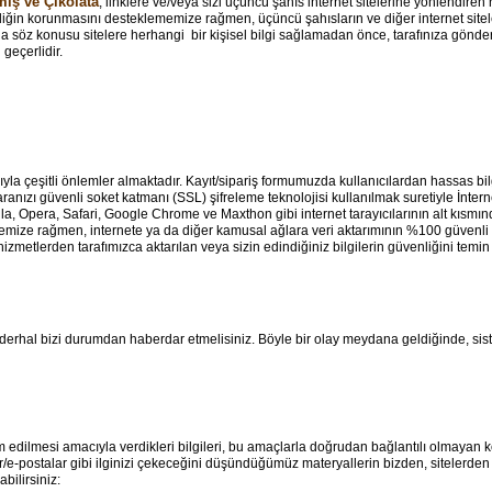
iş ve Çikolata
, linklere ve/veya sizi üçüncü şahıs internet sitelerine yönlendiren
zliliğin korunmasını desteklememize rağmen, üçüncü şahısların ve diğer internet siteler
da söz konusu sitelere herhangi bir kişisel bilgi sağlamadan önce, tarafınıza gönderd
n geçerlidir.
ıyla çeşitli önlemler almaktadır. Kayıt/sipariş formumuzda kullanıcılardan hassas bilg
numaranızı güvenli soket katmanı (SSL) şifreleme teknolojisi kullanılmak suretiyle İnt
la, Opera, Safari, Google Chrome ve Maxthon gibi internet tarayıcılarının alt kısmında
termemize rağmen, internete ya da diğer kamusal ağlara veri aktarımının %100 güvenl
hizmetlerden tarafımızca aktarılan veya sizin edindiğiniz bilgilerin güvenliğini tem
sa, derhal bizi durumdan haberdar etmelisiniz. Böyle bir olay meydana geldiğinde, sist
eslim edilmesi amacıyla verdikleri bilgileri, bu amaçlarla doğrudan bağlantılı olma
er/e-postalar gibi ilginizi çekeceğini düşündüğümüz materyallerin bizden, sitelerde
bilirsiniz: