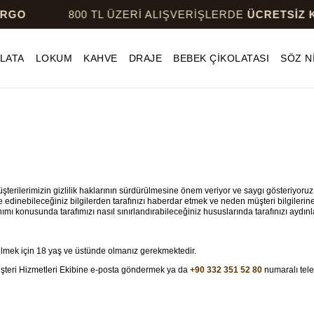
800 TL ÜZERİ ALIŞVERİŞLERDE
ÜCRETSİZ KARGO
LATA
LOKUM
KAHVE
DRAJE
BEBEK ÇİKOLATASI
SÖZ N
müşterilerimizin gizlilik haklarının sürdürülmesine önem veriyor ve saygı gösteriyoruz
zde edinebileceğiniz bilgilerden tarafınızı haberdar etmek ve neden müşteri bilgileri
nımı konusunda tarafımızı nasıl sınırlandırabileceğiniz hususlarında tarafınızı aydın
bilmek için 18 yaş ve üstünde olmanız gerekmektedir.
teri Hizmetleri Ekibine e-posta göndermek ya da
+90 332 351 52 80
numaralı tele