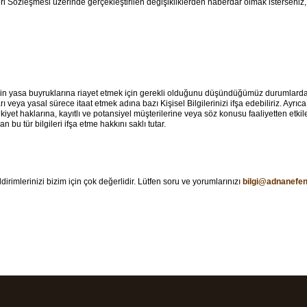
eri Sözleşmesi üzerinde gerçekleştirilen değişikliklerden haberdar olmak isterseniz,
tinin yasa buyruklarına riayet etmek için gerekli olduğunu düşündüğümüz durumlar
 veya yasal sürece itaat etmek adına bazı Kişisel Bilgilerinizi ifşa edebiliriz. Ayrıc
lkiyet haklarına, kayıtlı ve potansiyel müşterilerine veya söz konusu faaliyetten e
bu tür bilgileri ifşa etme hakkını saklı tutar.
bildirimlerinizi bizim için çok değerlidir. Lütfen soru ve yorumlarınızı
bilgi@adnanefen