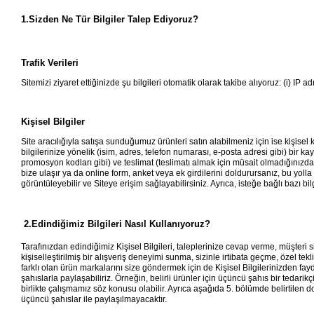
1.Sizden Ne Tür Bilgiler Talep Ediyoruz?
Trafik Verileri
Sitemizi ziyaret ettiğinizde şu bilgileri otomatik olarak takibe alıyoruz: (i) IP 
Kişisel Bilgiler
Site aracılığıyla satışa sunduğumuz ürünleri satın alabilmeniz için ise kişisel 
bilgilerinize yönelik (isim, adres, telefon numarası, e-posta adresi gibi) bir k
promosyon kodları gibi) ve teslimat (teslimatı almak için müsait olmadığınızda alt
bize ulaşır ya da online form, anket veya ek girdilerini doldurursanız, bu yolla e
görüntüleyebilir ve Siteye erişim sağlayabilirsiniz. Ayrıca, isteğe bağlı bazı 
2.Edindiğimiz Bilgileri Nasıl Kullanıyoruz?
Tarafınızdan edindiğimiz Kişisel Bilgileri, taleplerinize cevap verme, müşteri 
kişiselleştirilmiş bir alışveriş deneyimi sunma, sizinle irtibata geçme, özel t
farklı olan ürün markalarını size göndermek için de Kişisel Bilgilerinizden fay
şahıslarla paylaşabiliriz. Örneğin, belirli ürünler için üçüncü şahıs bir tedarikçi 
birlikte çalışmamız söz konusu olabilir. Ayrıca aşağıda 5. bölümde belirtilen d
üçüncü şahıslar ile paylaşılmayacaktır.