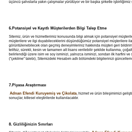
üçüncü şahıslarla yakın çalışmalar yürütüyor ve bir başka şirketle işbirliğimi
6.Potansiyel ve Kayıtlı Müşterilerden Bilgi Talep Etme
Sitemiz, ürün ve hizmetlerimiz konusunda bilgi almak için potansiyel müşteriler
müşterilere ve ilgi duyabileceklerini düşündüğümüz potansiyel müşterilere ila
görüntülenebilecek olan geçmiş deneyimleriniz hakkında müşteri geri bildirimi d
telifsiz, sürekli, kesin ve tamamen alt lisans verilebilir şekilde kullanma, ç
belirlendiği üzere isim ve soy isminizi, yalnızca isminizi, sondan ilk harfini v
("çekilme" talebi), Sitemizdeki Hesabım adlı bölümdeki bilgilerinizi güncelle
7.Piyasa Araştırması
Adnan Efendi Kuruyemiş ve Çikolata
, hizmet ve ürün bileşimimizi gelişt
sonuçlar, kitlesel eleştirilerde kullanılacaktır.
8. Gizliliğinizin Sınırları