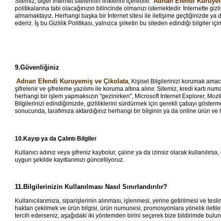
Adnan Efendi Kuruyem
Sitemiz, diğer internet sitelerinin linklerini içerebilir.
politikalarına tabi olacağınızın bilincinde olmanızı istemektedir. İnternette gi
almamaktayız. Herhangi başka bir İnternet sitesi ile iletişime geçtiğinizde ya 
ederiz. İş bu Gizlilik Politikası, yalnızca şirketin bu siteden edindiği bilgiler içi
9.Güvenliğiniz
Adnan Efendi Kuruyemiş ve Çikolata
, Kişisel Bilgilerinizi korumak amac
şifrelenir ve şifreleme yazılımı ile koruma altına alınır. Sitemiz, kredi kartı 
herhangi bir işlem yapmaksızın "gezinirken", Microsoft Internet Explorer, Mozil
Bilgilerinizi edindiğimizde, gizliliklerini sürdürmek için gerekli çabayı gös
sonucunda, tarafımıza aktardığınız herhangi bir bilginin ya da online ürün ve 
10.Kayıp ya da Çalıntı Bilgiler
Kullanıcı adınız veya şifreniz kaybolur, çalınır ya da izinsiz olarak kullanılır
uygun şekilde kayıtlarımızı güncelliyoruz.
11.Bilgilerinizin Kullanılması Nasıl Sınırlandırılır?
Kullanıcılarımıza, siparişlerinin alınması, işlenmesi, yerine getirilmesi ve t
haktan çekilmek ve ürün bilgisi, ürün numunesi, promosyonlara yönelik iletil
tercih ederseniz, aşağıdaki iki yöntemden birini seçerek bize bildirimde buluna