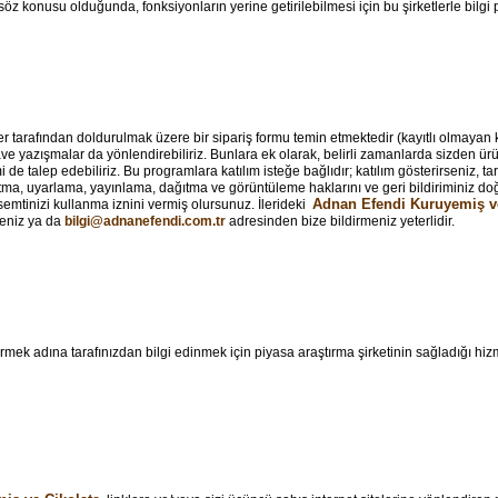
z söz konusu olduğunda, fonksiyonların yerine getirilebilmesi için bu şirketlerle bil
 tarafından doldurulmak üzere bir sipariş formu temin etmektedir (kayıtlı olmayan kul
ve yazışmalar da yönlendirebiliriz. Bunlara ek olarak, belirli zamanlarda sizden ür
e talep edebiliriz. Bu programlara katılım isteğe bağlıdır; katılım gösterirseniz, ta
oğaltma, uyarlama, yayınlama, dağıtma ve görüntüleme haklarını ve geri bildiriminiz 
Adnan Efendi Kuruyemiş ve
e semtinizi kullanma iznini vermiş olursunuz. İlerideki
meniz ya da
bilgi@adnanefendi.com.tr
adresinden bize bildirmeniz yeterlidir.
irmek adına tarafınızdan bilgi edinmek için piyasa araştırma şirketinin sağladığı hizm