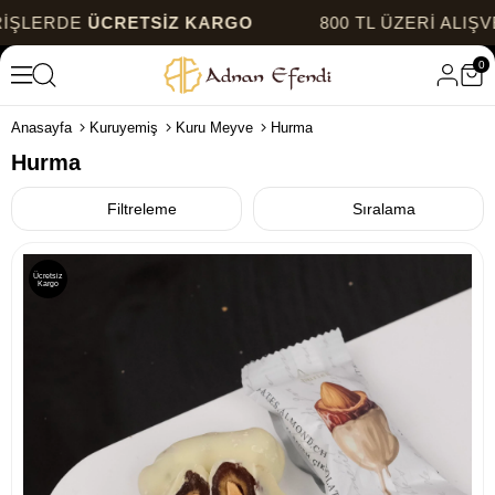
 ÜZERİ ALIŞVERİŞLERDE
ÜCRETSİZ KARGO
800 
0
Anasayfa
Kuruyemiş
Kuru Meyve
Hurma
Hurma
Filtreleme
Sıralama
Ücretsiz
Kargo