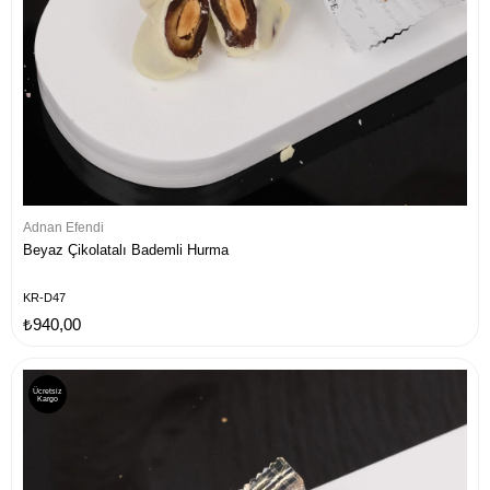
Adnan Efendi
Beyaz Çikolatalı Bademli Hurma
KR-D47
₺940,00
Ücretsiz
Kargo