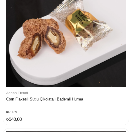
Adnan Efendi
Corn Flakesli Sütlü Çikolatalı Bademli Hurma
KR-139
₺940,00