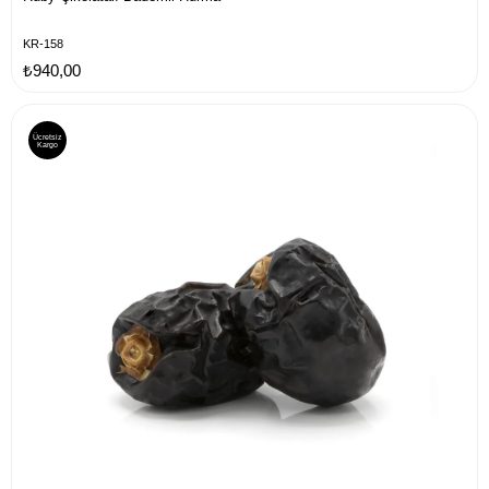
KR-158
₺940,00
Ücretsiz
Kargo