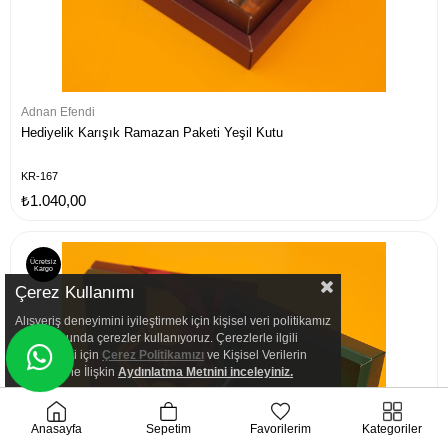
Adnan Efendi
Hediyelik Karışık Ramazan Paketi Yeşil Kutu
KR-167
₺1.040,00
Ücretsiz
Kargo
Çerez Kullanımı
Alışveriş deneyimini iyileştirmek için kişisel veri politikamız
doğrultusunda çerezler kullanıyoruz. Çerezlerle ilgili
detaylı bilgi için
Çerez Politikamızı
ve Kişisel Verilerin
İşlenmesine İlişkin
Aydınlatma
Metnini inceleyiniz.
Anasayfa
Sepetim
Favorilerim
Kategoriler