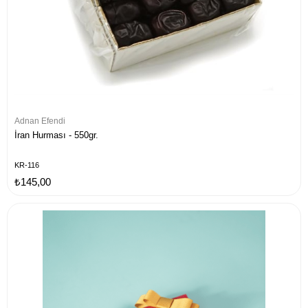
Adnan Efendi
İran Hurması - 550gr.
KR-116
₺145,00