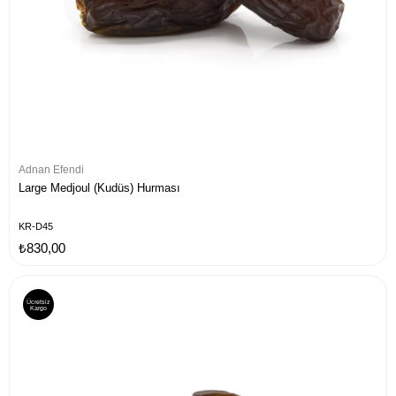
Adnan Efendi
Large Medjoul (Kudüs) Hurması
KR-D45
₺830,00
Ücretsiz
Kargo