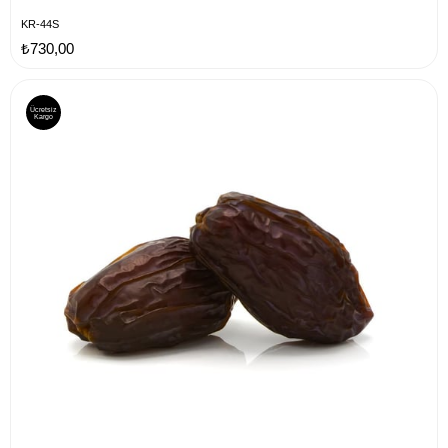
KR-44S
₺730,00
Ücretsiz
Kargo