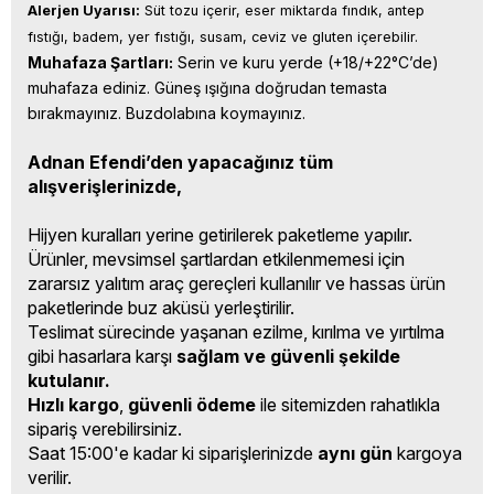
Alerjen Uyarısı:
 Süt tozu içerir, eser miktarda fındık, antep 
fıstığı, badem, yer fıstığı, susam, ceviz ve gluten içerebilir.
Muhafaza Şartları:
 Serin ve kuru yerde (+18/+22°C’de) 
muhafaza ediniz. Güneş ışığına doğrudan temasta 
bırakmayınız. Buzdolabına koymayınız.
Adnan Efendi’den yapacağınız tüm
alışverişlerinizde,
Hijyen kuralları yerine getirilerek paketleme yapılır.
Ürünler, mevsimsel şartlardan etkilenmemesi için
zararsız yalıtım araç gereçleri kullanılır ve hassas ürün
paketlerinde buz aküsü yerleştirilir.
Teslimat sürecinde yaşanan ezilme, kırılma ve yırtılma
gibi hasarlara karşı
sağlam ve güvenli şekilde
kutulanır.
Hızlı kargo
,
güvenli ödeme
ile sitemizden rahatlıkla
sipariş verebilirsiniz.
Saat 15:00'e kadar ki siparişlerinizde
aynı gün
kargoya
verilir.