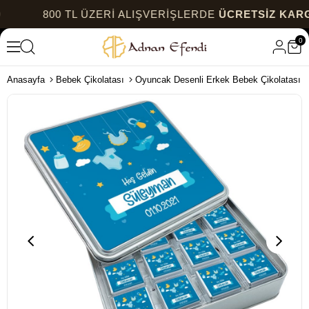
800 TL ÜZERİ ALIŞVERİŞLERDE
ÜCRETSİZ KARGO
0
Anasayfa
Bebek Çikolatası
Oyuncak Desenli Erkek Bebek Çikolatası M