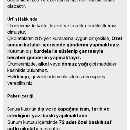
olacaktır.
Ürün Hakkında
Ürünlerimizde kalite, lezzet ve tazelik öncelikli ilkemiz
olmuştur.
Çikolatalarımızı hijyen kurallarına uygun bir şekilde,
Özel
sunum kutuları içerisinde gönderim yapmaktayız.
Kutunun dışı
kurdela ile süslenip çantasıyla
beraber gönderim yapmaktayız.
Ürünlerimizde,
alkol
veya
domuz yağı
gibi maddeler
kesinlikle bulunmaz.
Hızlı kargo, güvenli ödeme ile sitemizden sipariş
verebilirsiniz
Paket İçeriği
dış ve iç kapağına isim, tarih ve 
Sunum kutunun 
istediğiniz yazı baskı yapılmaktadır.
Sunum kutusu içerisinde
72 adet özel baskılı saf
sütlü çikolata
mevcuttur.