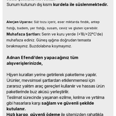
Sunum kutunun dış kısmı
kurdela ile süslenmektedir.
Alerjen Uyarısı:
 Süt tozu içerir, eser miktarda fındık, antep 
fıstığı, badem, yer fıstığı, susam, ceviz ve gluten içerebilir.
Muhafaza Şartları:
 Serin ve kuru yerde (+18/+22°C’de) 
muhafaza ediniz. Güneş ışığına doğrudan temasta 
bırakmayınız. Buzdolabına koymayınız.
Adnan Efendi’den yapacağınız tüm
alışverişlerinizde,
Hijyen kuralları yerine getirilerek paketleme yapılır.
Ürünler, mevsimsel şartlardan etkilenmemesi için
zararsız yalıtım araç gereçleri kullanılır ve hassas ürün
paketlerinde buz aküsü yerleştirilir.
Teslimat sürecinde yaşanan ezilme, kırılma ve yırtılma
gibi hasarlara karşı
sağlam ve güvenli şekilde
kutulanır.
Hızlı kargo
,
güvenli ödeme
ile sitemizden rahatlıkla