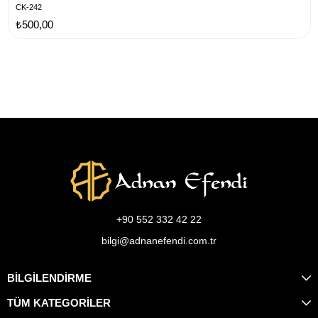
CK-242
₺500,00
+90 552 332 42 22
bilgi@adnanefendi.com.tr
BİLGİLENDİRME
TÜM KATEGORİLER