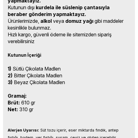
yapmaktayız.
Kutunun dışı
kurdela ile süslenip çantasıyla
beraber gönderim yapmaktayız.
Ürünlerimizde,
alkol
veya
domuz yağı
gibi maddeler
kesinlikle bulunmaz.
Hızlı kargo, güvenli ödeme ile sitemizden sipariş
verebilirsiniz
Kutunun İçeriği
1)
Sütlü Çikolata Madlen
2)
Bitter Çikolata Madlen
3)
Beyaz Çikolata Madlen
Gramaj:
Brüt:
610 gr
Net:
310 gr
Alerjen Uyarısı:
 Süt tozu içerir, eser miktarda fındık, antep 
fıstığı, badem, yer fıstığı, susam, ceviz ve gluten içerebilir.