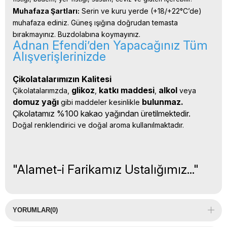
Muhafaza Şartları:
 Serin ve kuru yerde (+18/+22°C’de) 
muhafaza ediniz. Güneş ışığına doğrudan temasta 
bırakmayınız. Buzdolabına koymayınız.
Adnan Efendi’den Yapacağınız Tüm
Alışverişlerinizde
Çikolatalarımızın Kalitesi
glikoz
katkı 
maddesi
alkol 
Çikolatalarımzda, 
, 
, 
veya 
domuz yağı 
bulunmaz.
gibi maddeler kesinlikle 
Çikolatamız %100 kakao yağından üretilmektedir.
Doğal renklendirici ve doğal aroma kullanılmaktadır.
"Alamet-i Farikamız Ustalığımız..."
YORUMLAR
(0)