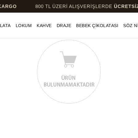
ARGO
800 TL ÜZERİ ALIŞVERİŞLERDE
ÜCRETSİZ 
LATA
LOKUM
KAHVE
DRAJE
BEBEK ÇİKOLATASI
SÖZ N