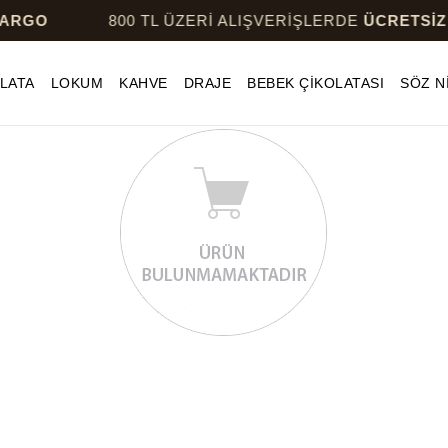
RGO
800 TL ÜZERİ ALIŞVERİŞLERDE
ÜCRETSİZ 
LATA
LOKUM
KAHVE
DRAJE
BEBEK ÇİKOLATASI
SÖZ N