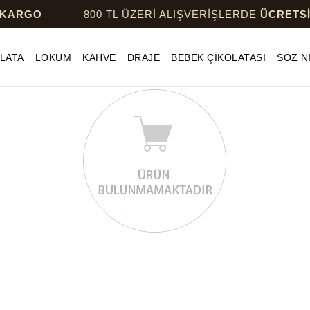
ARGO
800 TL ÜZERİ ALIŞVERİŞLERDE
ÜCRETSİZ
LATA
LOKUM
KAHVE
DRAJE
BEBEK ÇİKOLATASI
SÖZ N