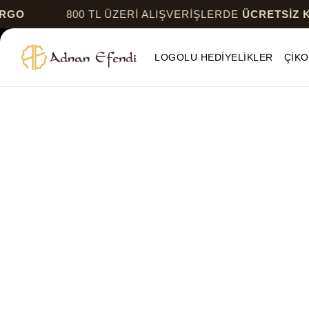
GO
800 TL ÜZERİ ALIŞVERİŞLERDE
ÜCRETSİZ K
LOGOLU HEDİYELİKLER
ÇİKO