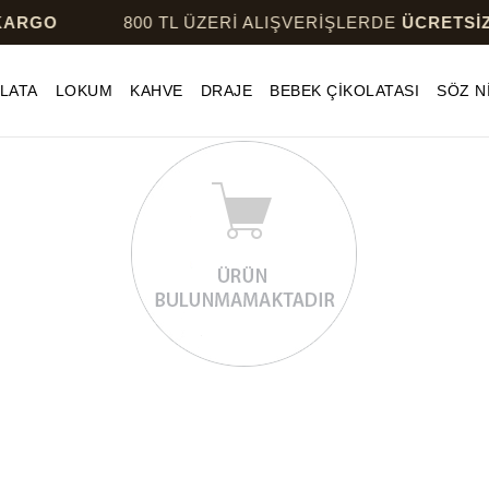
ARGO
800 TL ÜZERİ ALIŞVERİŞLERDE
ÜCRETSİZ 
LATA
LOKUM
KAHVE
DRAJE
BEBEK ÇİKOLATASI
SÖZ N