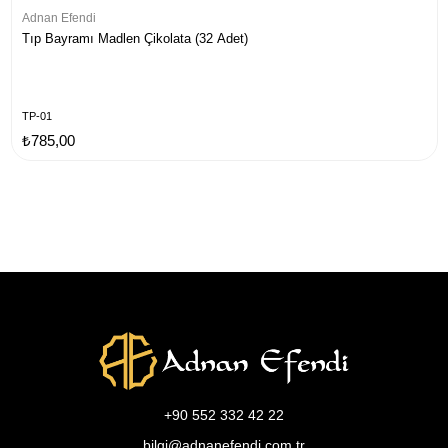
Adnan Efendi
Tıp Bayramı Madlen Çikolata (32 Adet)
TP-01
₺785,00
+90 552 332 42 22
bilgi@adnanefendi.com.tr