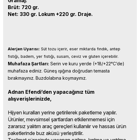
Gramaj:
Brüt: 720 gr.
Net: 330 gr. Lokum +220 gr. Draje.
Alerjen Uyarısı:
 Süt tozu içerir, eser miktarda fındık, antep 
fıstığı, badem, yer fıstığı, susam, ceviz ve gluten içerebilir.
Muhafaza Şartları:
 Serin ve kuru yerde (+18/+22°C’de) 
muhafaza ediniz. Güneş ışığına doğrudan temasta 
bırakmayınız. Buzdolabına koymayınız.
Adnan Efendi’den yapacağınız tüm
alışverişlerinizde,
Hijyen kuralları yerine getirilerek paketleme yapılır.
Ürünler, mevsimsel şartlardan etkilenmemesi için
zararsız yalıtım araç gereçleri kullanılır ve hassas ürün
paketlerinde buz aküsü yerleştirilir.