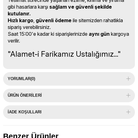
Teslimat sürecinde yaşanan ezilme, kırılma ve yırtılma
gibi hasarlara karşı
sağlam ve güvenli şekilde
kutulanır.
Hızlı kargo
,
güvenli ödeme
ile sitemizden rahatlıkla
sipariş verebilirsiniz.
Saat 15:00'e kadar ki siparişlerinizde
aynı gün
kargoya
verilir.
"Alamet-i Farikamız Ustalığımız..."
YORUMLAR
(0)
ÜRÜN ÖNERILERI
İADE KOŞULLARI
Benzer Ürünler