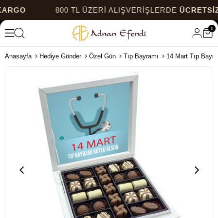
800 TL ÜZERİ ALIŞVERİŞLERDE
ÜCRETSİZ KAR
0
Anasayfa
Hediye Gönder
Özel Gün
Tıp Bayramı