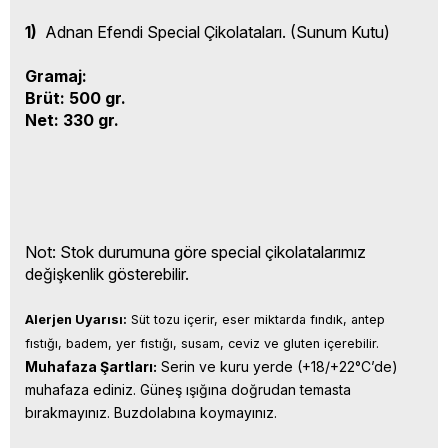
1)
Adnan Efendi Special Çikolataları. (Sunum Kutu)
Gramaj:
Brüt: 500 gr.
Net: 330 gr.
Not: Stok durumuna göre special çikolatalarımız
değişkenlik gösterebilir.
Alerjen Uyarısı:
 Süt tozu içerir, eser miktarda fındık, antep 
fıstığı, badem, yer fıstığı, susam, ceviz ve gluten içerebilir.
Muhafaza Şartları:
 Serin ve kuru yerde (+18/+22°C’de) 
muhafaza ediniz. Güneş ışığına doğrudan temasta 
bırakmayınız. Buzdolabına koymayınız.