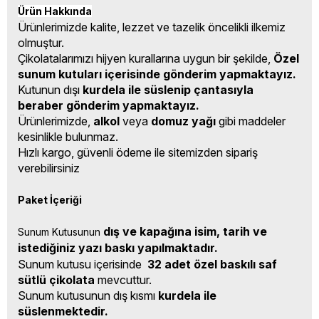
Ürün Hakkında
Ürünlerimizde kalite, lezzet ve tazelik öncelikli ilkemiz
olmuştur.
Çikolatalarımızı hijyen kurallarına uygun bir şekilde,
Özel
sunum kutuları içerisinde gönderim yapmaktayız.
Kutunun dışı
kurdela ile süslenip çantasıyla
beraber gönderim yapmaktayız.
Ürünlerimizde,
alkol
veya
domuz yağı
gibi maddeler
kesinlikle bulunmaz.
Hızlı kargo, güvenli ödeme ile sitemizden sipariş
verebilirsiniz
Paket İçeriği
dış ve kapağına isim, tarih ve 
Sunum Kutusunun 
istediğiniz yazı baskı yapılmaktadır.
Sunum kutusu içerisinde
32 adet özel baskılı saf
sütlü çikolata
mevcuttur.
Sunum kutusunun dış kısmı
kurdela ile
süslenmektedir.