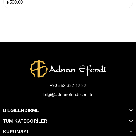
₺500,00
+90 552 332 42 22
bilgi@adnanefendi.com.tr
BİLGİLENDİRME
TÜM KATEGORİLER
KURUMSAL