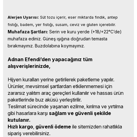
Alerjen Uyarısı:
 Süt tozu içerir, eser miktarda fındık, antep 
fıstığı, badem, yer fıstığı, susam, ceviz ve gluten içerebilir.
Muhafaza Şartları:
 Serin ve kuru yerde (+18/+22°C’de) 
muhafaza ediniz. Güneş ışığına doğrudan temasta 
bırakmayınız. Buzdolabına koymayınız.
Adnan Efendi’den yapacağınız tüm
alışverişlerinizde,
Hijyen kuralları yerine getirilerek paketleme yapılır.
Ürünler, mevsimsel şartlardan etkilenmemesi için
zararsız yalıtım araç gereçleri kullanılır ve hassas ürün
paketlerinde buz aküsü yerleştirilir.
Teslimat sürecinde yaşanan ezilme, kırılma ve yırtılma
gibi hasarlara karşı
sağlam ve güvenli şekilde
kutulanır.
Hızlı kargo
,
güvenli ödeme
ile sitemizden rahatlıkla
sipariş verebilirsiniz.