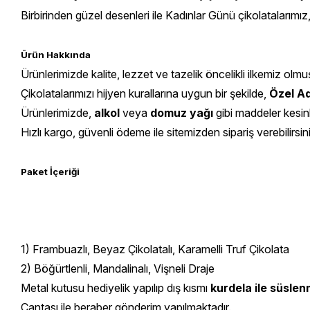
Birbirinden güzel desenleri ile Kadınlar Günü çikolatalarımız,
Ürün Hakkında
Ürünlerimizde kalite, lezzet ve tazelik öncelikli ilkemiz olmu
Çikolatalarımızı hijyen kurallarına uygun bir şekilde,
Özel Ad
Ürünlerimizde,
alkol
veya
domuz yağı
gibi maddeler kesin
Hızlı kargo, güvenli ödeme ile sitemizden sipariş verebilirsin
Paket İçeriği
1) Frambuazlı, Beyaz Çikolatalı, Karamelli Truf Çikolata
2) Böğürtlenli, Mandalinalı, Vişneli Draje
Metal kutusu hediyelik yapılıp dış kısmı
kurdela ile süslen
Çantası ile beraber gönderim yapılmaktadır.