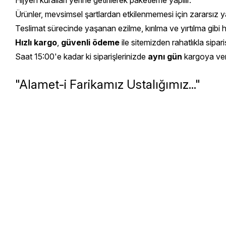
Hijyen kuralları yerine getirilerek paketleme yapılır.
Ürünler, mevsimsel şartlardan etkilenmemesi için zararsız yal
Teslimat sürecinde yaşanan ezilme, kırılma ve yırtılma gibi 
Hızlı kargo
,
güvenli ödeme
ile sitemizden rahatlıkla sipariş
Saat 15:00'e kadar ki siparişlerinizde
aynı gün
kargoya veril
"Alamet-i Farikamız Ustalığımız..."