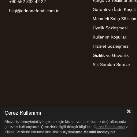
Kargo ve Teslimat Süre
+90 552 332 42 22
Garanti ve İade Koşulla
bilgi@adnanefendi.com.tr
Mesafeli Satış Sözleş
Üyelik Sözleşmesi
Kullanım Koşulları
Hizmet Sözleşmesi
Gizlilik ve Güvenlik
Sık Sorulan Sorular
Çerez Kullanımı
Alışveriş deneyimini iyileştirmek için kişisel veri politikamız doğrultusunda
çerezler kullanıyoruz. Çerezlerle ilgili detaylı bilgi için
Çerez Politikamızı
ve
Kişisel Verilerin İşlenmesine İlişkin
Aydınlatma
Metnini inceleyiniz.