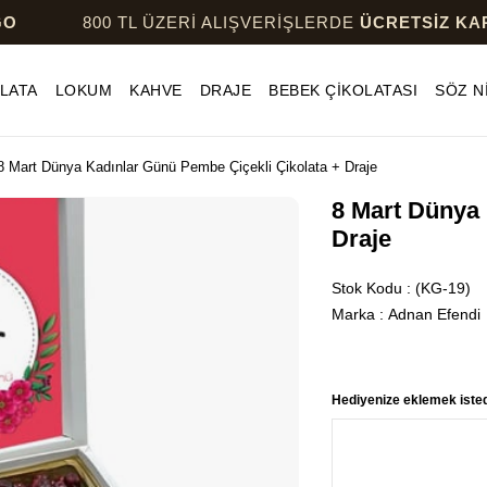
800 TL ÜZERİ ALIŞVERİŞLERDE
ÜCRETSİZ KARGO
LATA
LOKUM
KAHVE
DRAJE
BEBEK ÇİKOLATASI
SÖZ N
8 Mart Dünya Kadınlar Günü Pembe Çiçekli Çikolata + Draje
8 Mart Dünya 
Draje
Stok Kodu
(KG-19)
Marka
:
Adnan Efendi
Hediyenize eklemek istedi