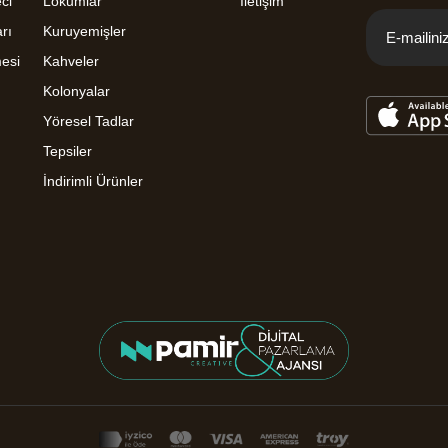
ci
Lokumlar
İletişim
rı
Kuruyemişler
mesi
Kahveler
Kolonyalar
Yöresel Tadlar
Tepsiler
İndirimli Ürünler