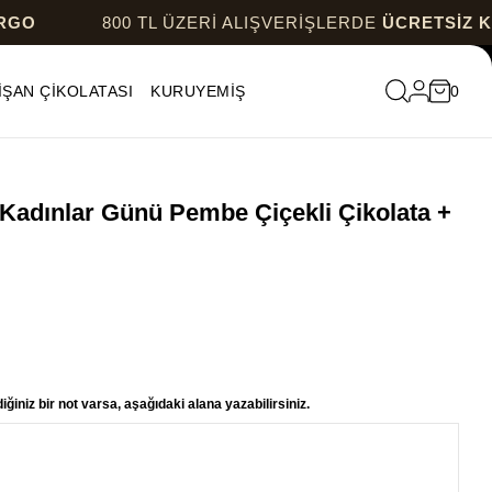
800 TL ÜZERİ ALIŞVERİŞLERDE
ÜCRETSİZ KARGO
İŞAN ÇİKOLATASI
KURUYEMİŞ
0
Kadınlar Günü Pembe Çiçekli Çikolata +
ğiniz bir not varsa, aşağıdaki alana yazabilirsiniz.