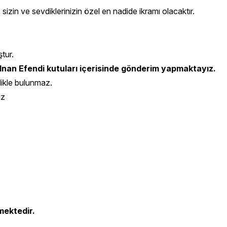
 sizin ve sevdiklerinizin özel en nadide ikramı olacaktır.
ştur.
nan Efendi kutuları içerisinde gönderim yapmaktayız.
likle bulunmaz.
iz
mektedir.