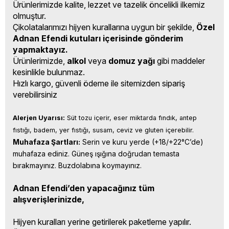
Ürünlerimizde kalite, lezzet ve tazelik öncelikli ilkemiz
olmuştur.
Çikolatalarımızı hijyen kurallarına uygun bir şekilde,
Özel
Adnan Efendi kutuları içerisinde gönderim
yapmaktayız.
Ürünlerimizde,
alkol
veya
domuz yağı
gibi maddeler
kesinlikle bulunmaz.
Hızlı kargo, güvenli ödeme ile sitemizden sipariş
verebilirsiniz
Alerjen Uyarısı:
 Süt tozu içerir, eser miktarda fındık, antep 
fıstığı, badem, yer fıstığı, susam, ceviz ve gluten içerebilir.
Muhafaza Şartları:
 Serin ve kuru yerde (+18/+22°C’de) 
muhafaza ediniz. Güneş ışığına doğrudan temasta 
bırakmayınız. Buzdolabına koymayınız.
Adnan Efendi’den yapacağınız tüm
alışverişlerinizde,
Hijyen kuralları yerine getirilerek paketleme yapılır.