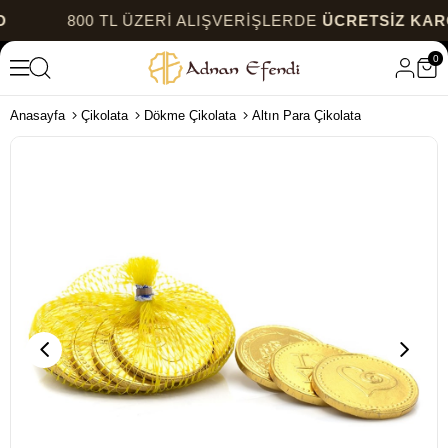
800 TL ÜZERİ ALIŞVERİŞLERDE
ÜCRETSİZ KARGO
0
Anasayfa
Çikolata
Dökme Çikolata
Altın Para Çikolata