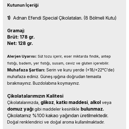
Kutunun İçeriği
1)
Adnan Efendi Special Çikolataları. (8 Bölmeli Kutu)
Gramaj:
Brüt: 178 gr.
Net: 128 gr.
Alerjen Uyarısı:
 Süt tozu içerir, eser miktarda fındık, antep 
fıstığı, badem, yer fıstığı, susam, ceviz ve gluten içerebilir.
Muhafaza Şartları:
 Serin ve kuru yerde (+18/+22°C’de) 
muhafaza ediniz. Güneş ışığına doğrudan temasta 
bırakmayınız. Buzdolabına koymayınız.
Çikolatalarımızın Kalitesi
glikoz
katkı 
maddesi
alkol 
Çikolatalarımzda, 
, 
, 
veya 
domuz yağı 
bulunmaz.
gibi maddeler kesinlikle 
Çikolatamız %100 kakao yağından üretilmektedir.
Doğal renklendirici ve doğal aroma kullanılmaktadır.