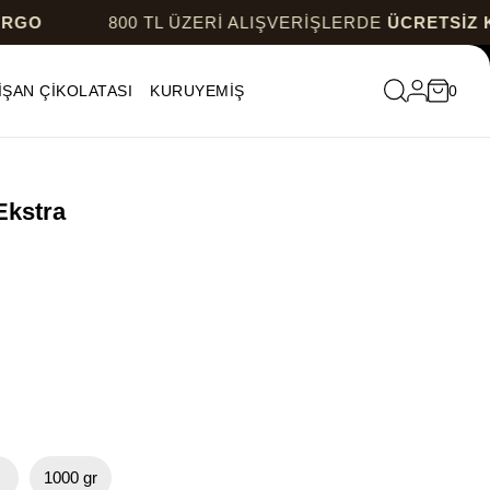
800 TL ÜZERİ ALIŞVERİŞLERDE
ÜCRETSİZ KARG
İŞAN ÇİKOLATASI
KURUYEMİŞ
0
Ekstra
r
1000 gr