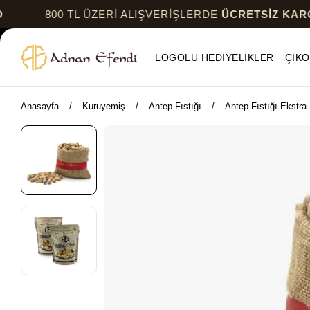
800 TL ÜZERİ ALIŞVERİŞLERDE
ÜCRETSİZ KARGO
LOGOLU HEDİYELİKLER
ÇİKO
Anasayfa
Kuruyemiş
Antep Fıstığı
Antep Fıstığı Ekstra