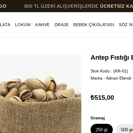
800 TL ÜZERİ ALIŞVERİŞLERDE
ÜCRETSİZ KARGO
LATA
LOKUM
KAHVE
DRAJE
BEBEK ÇİKOLATASI
SÖZ N
Antep Fıstığı 
Stok Kodu
(KR-01)
Marka
:
Adnan Efendi
₺515,00
Gramaj
250 gr
500 g