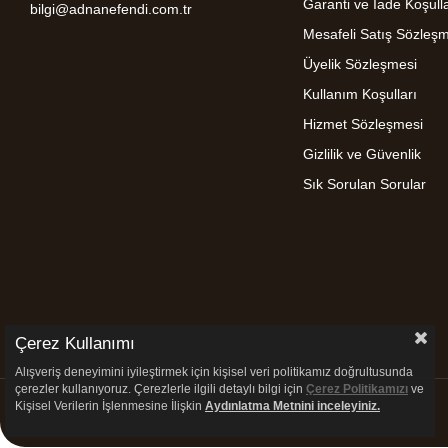
Garanti ve İade Koşulla
bilgi@adnanefendi.com.tr
Mesafeli Satış Sözleş
Üyelik Sözleşmesi
Kullanım Koşulları
Hizmet Sözleşmesi
Gizlilik ve Güvenlik
Sık Sorulan Sorular
Çerez Kullanımı
Alışveriş deneyimini iyileştirmek için kişisel veri politikamız doğrultusunda
çerezler kullanıyoruz. Çerezlerle ilgili detaylı bilgi için
Çerez Politikamızı
ve
Kişisel Verilerin İşlenmesine İlişkin
Aydınlatma
Metnini inceleyiniz.