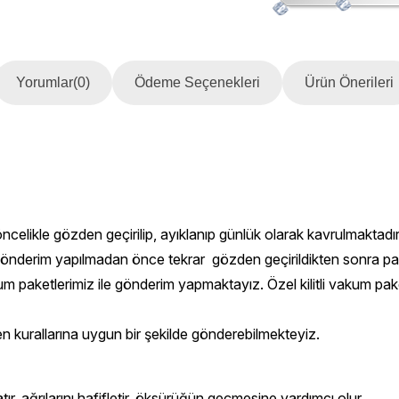
Yorumlar
(0)
Ödeme Seçenekleri
Ürün Önerileri
ncelikle gözden geçirilip, ayıklanıp günlük olarak kavrulmaktadır. 
re gönderim yapılmadan önce tekrar gözden geçirildikten sonra p
vakum paketlerimiz ile gönderim yapmaktayız. Özel kilitli vakum 
en kurallarına uygun bir şekilde gönderebilmekteyiz.
tır, ağrılarını hafifletir, öksürüğün geçmesine yardımcı olur.