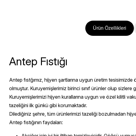
Ürün Özellikleri
Antep Fıstığı
Antep fıstğımız, hijyen şartlarına uygun üretim tesisimizde ö
olmuştur. Kuruyemişlerimiz birinci sınıf ürünler olup sizle
Kuruyemişlerimizi hijyen kurallarına uygun ve özel kilitli 
tazeliğini ilk günkü gibi korumaktadır.
Dilediğiniz şehre, tüm ürünlerimizi tazeliği bozulmadan hijy
Antep fıstığının
faydaları:
Akciğer için iyi bir iltihap temizleyicidir. Göğsü yumuşa