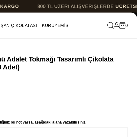
800 TL ÜZERİ ALIŞVERİŞLERDE
ÜCRETSİZ KARG
İŞAN ÇİKOLATASI
KURUYEMİŞ
0
ü Adalet Tokmağı Tasarımlı Çikolata
8 Adet)
ğiniz bir not varsa, aşağıdaki alana yazabilirsiniz.