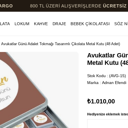
800 TL ÜZERİ ALIŞVERİŞLERDE
ÜCRETSİZ KARGO
LATA
LOKUM
KAHVE
DRAJE
BEBEK ÇİKOLATASI
SÖZ N
Avukatlar Günü Adalet Tokmağı Tasarımlı Çikolata Metal Kutu (48 Adet)
Avukatlar Gün
Metal Kutu (4
Stok Kodu
(AVG-15)
Marka
:
Adnan Efendi
₺1.010,00
Hediyenize eklemek istedi