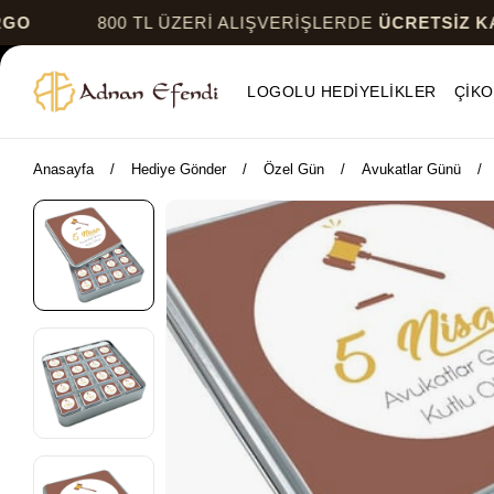
800 TL ÜZERİ ALIŞVERİŞLERDE
ÜCRETSİZ KARGO
LOGOLU HEDİYELİKLER
ÇİKO
Anasayfa
Hediye Gönder
Özel Gün
Avukatlar Günü