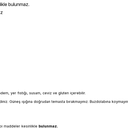
likle bulunmaz.
iz
badem, yer fıstığı, susam, ceviz ve gluten içerebilir.
iniz. Güneş ışığına doğrudan temasta bırakmayınız. Buzdolabına koymayın
bi maddeler kesinlikle 
bulunmaz.