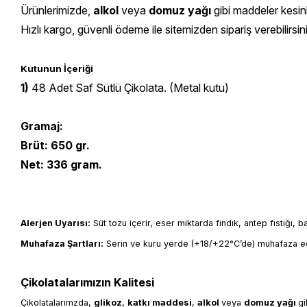
Ürünlerimizde,
alkol
veya
domuz yağı
gibi maddeler kesin
Hızlı kargo, güvenli ödeme ile sitemizden sipariş verebilirsin
Kutunun İçeriği
1)
48 Adet Saf Sütlü Çikolata. (Metal kutu)
Gramaj:
Brüt: 650 gr.
Net: 336 gram.
Alerjen Uyarısı:
 Süt tozu içerir, eser miktarda fındık, antep fıstığı, 
Muhafaza Şartları:
 Serin ve kuru yerde (+18/+22°C’de) muhafaza ed
Çikolatalarımızın Kalitesi
Çikolatalarımzda, 
glikoz
, 
katkı 
maddesi
, 
alkol 
veya 
domuz yağı 
gi