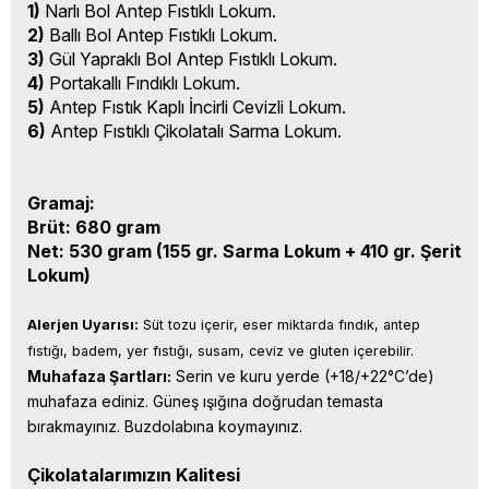
1)
Narlı Bol Antep Fıstıklı Lokum.
2)
Ballı Bol Antep Fıstıklı Lokum.
3)
Gül Yapraklı Bol Antep Fıstıklı Lokum.
4)
Portakallı Fındıklı Lokum.
5)
Antep Fıstık Kaplı İncirli Cevizli Lokum.
6)
Antep Fıstıklı Çikolatalı Sarma Lokum.
Gramaj:
Brüt: 680 gram
Net: 530 gram (155 gr. Sarma Lokum + 410 gr. Şerit
Lokum)
Alerjen Uyarısı:
 Süt tozu içerir, eser miktarda fındık, antep 
fıstığı, badem, yer fıstığı, susam, ceviz ve gluten içerebilir.
Muhafaza Şartları:
 Serin ve kuru yerde (+18/+22°C’de) 
muhafaza ediniz. Güneş ışığına doğrudan temasta 
bırakmayınız. Buzdolabına koymayınız.
Çikolatalarımızın Kalitesi