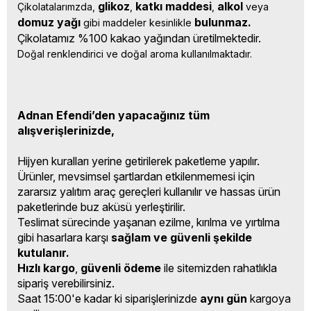
glikoz
katkı 
maddesi
alkol 
Çikolatalarımzda, 
, 
, 
veya 
domuz yağı 
bulunmaz.
gibi maddeler kesinlikle 
Çikolatamız %100 kakao yağından üretilmektedir.
Doğal renklendirici ve doğal aroma kullanılmaktadır.
Adnan Efendi’den yapacağınız tüm
alışverişlerinizde,
Hijyen kuralları yerine getirilerek paketleme yapılır.
Ürünler, mevsimsel şartlardan etkilenmemesi için
zararsız yalıtım araç gereçleri kullanılır ve hassas ürün
paketlerinde buz aküsü yerleştirilir.
Teslimat sürecinde yaşanan ezilme, kırılma ve yırtılma
gibi hasarlara karşı
sağlam ve güvenli şekilde
kutulanır.
Hızlı kargo
,
güvenli ödeme
ile sitemizden rahatlıkla
sipariş verebilirsiniz.
Saat 15:00'e kadar ki siparişlerinizde
aynı gün
kargoya