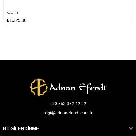
AVG-01
₺1.325,00
+90 552 332 42 22
bilgi@adnanefendi.com.tr
BİLGİLENDİRME