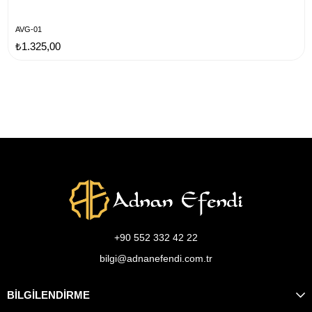
AVG-01
₺1.325,00
+90 552 332 42 22
bilgi@adnanefendi.com.tr
BİLGİLENDİRME