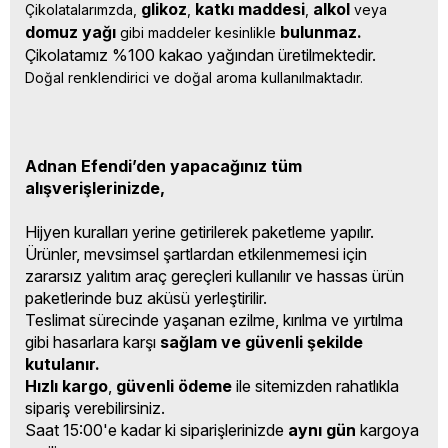
glikoz
katkı 
maddesi
alkol 
Çikolatalarımzda, 
, 
, 
veya 
domuz yağı 
bulunmaz.
gibi maddeler kesinlikle 
Çikolatamız %100 kakao yağından üretilmektedir.
Doğal renklendirici ve doğal aroma kullanılmaktadır.
Adnan Efendi’den yapacağınız tüm
alışverişlerinizde,
Hijyen kuralları yerine getirilerek paketleme yapılır.
Ürünler, mevsimsel şartlardan etkilenmemesi için
zararsız yalıtım araç gereçleri kullanılır ve hassas ürün
paketlerinde buz aküsü yerleştirilir.
Teslimat sürecinde yaşanan ezilme, kırılma ve yırtılma
gibi hasarlara karşı
sağlam ve güvenli şekilde
kutulanır.
Hızlı kargo
,
güvenli ödeme
ile sitemizden rahatlıkla
sipariş verebilirsiniz.
Saat 15:00'e kadar ki siparişlerinizde
aynı gün
kargoya