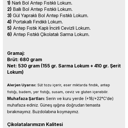
1)
Narlı Bol Antep Fıstıklı Lokum.
2)
Ballı Bol Antep Fıstıklı Lokum.
3)
Gül Yapraklı Bol Antep Fıstıklı Lokum.
4)
Portakallı Fındıklı Lokum.
5)
Antep Fıstık Kaplı İncirli Cevizli Lokum.
6)
Antep Fıstıklı Çikolatalı Sarma Lokum.
Gramaj:
Brüt: 680 gram
Net: 530 gram (155 gr. Sarma Lokum + 410 gr. Şerit
Lokum)
Alerjen Uyarısı:
 Süt tozu içerir, eser miktarda fındık, antep 
fıstığı, badem, yer fıstığı, susam, ceviz ve gluten içerebilir.
Muhafaza Şartları:
 Serin ve kuru yerde (+18/+22°C’de) 
muhafaza ediniz. Güneş ışığına doğrudan temasta 
bırakmayınız. Buzdolabına koymayınız.
Çikolatalarımızın Kalitesi