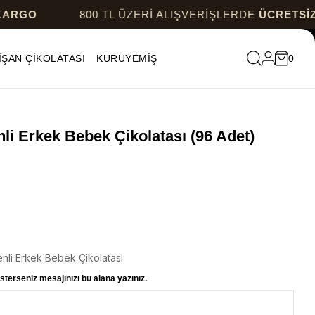
800 TL ÜZERİ ALIŞVERİŞLERDE
ÜCRETSİZ KAR
İŞAN ÇİKOLATASI
KURUYEMİŞ
0
nli Erkek Bebek Çikolatası (96 Adet)
nli Erkek Bebek Çikolatası
sterseniz mesajınızı bu alana yazınız.