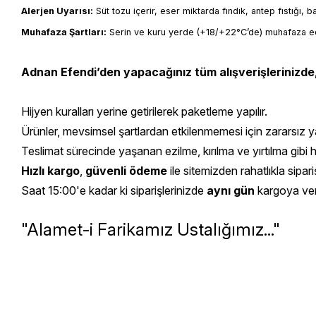
Alerjen Uyarısı:
 Süt tozu içerir, eser miktarda fındık, antep fıstığı, 
Muhafaza Şartları:
 Serin ve kuru yerde (+18/+22°C’de) muhafaza ed
Adnan Efendi’den yapacağınız tüm alışverişlerinizde
Hijyen kuralları yerine getirilerek paketleme yapılır.
Ürünler, mevsimsel şartlardan etkilenmemesi için zararsız yal
Teslimat sürecinde yaşanan ezilme, kırılma ve yırtılma gibi 
Hızlı kargo
,
güvenli ödeme
ile sitemizden rahatlıkla sipariş
Saat 15:00'e kadar ki siparişlerinizde
aynı gün
kargoya veril
"Alamet-i Farikamız Ustalığımız..."