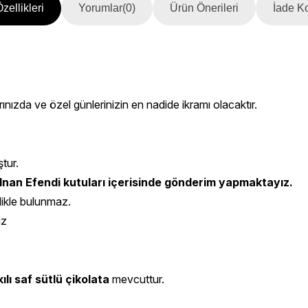
zellikleri
Yorumlar
(0)
Ürün Önerileri
İade Ko
rınızda ve özel günlerinizin en nadide ikramı olacaktır.
ştur.
nan Efendi kutuları içerisinde gönderim yapmaktayız.
likle bulunmaz.
iz
ılı saf sütlü çikolata
mevcuttur.