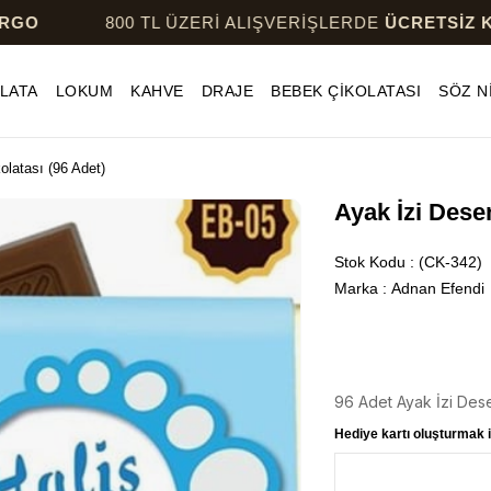
800 TL ÜZERİ ALIŞVERİŞLERDE
ÜCRETSİZ KARGO
LATA
LOKUM
KAHVE
DRAJE
BEBEK ÇİKOLATASI
SÖZ N
olatası (96 Adet)
Ayak İzi Dese
Stok Kodu
(CK-342)
Marka
:
Adnan Efendi
96 Adet Ayak İzi Dese
Hediye kartı oluşturmak i