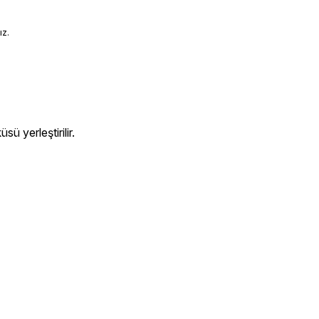
ız.
ü yerleştirilir.