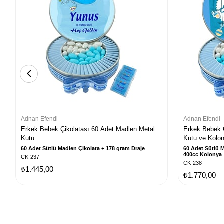
Adnan Efendi
Adnan Efendi
Erkek Bebek Çikolatası 60 Adet Madlen Metal
Erkek Bebek 
Kutu
Kutu ve Kolo
60 Adet Sütlü Madlen Çikolata + 178 gram Draje
60 Adet Sütlü M
400cc Kolonya
CK-237
CK-238
₺1.445,00
₺1.770,00