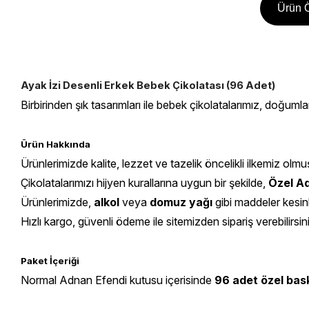
Ürün Ö
Ayak İzi Desenli Erkek Bebek Çikolatası (96 Adet)
Birbirinden şık tasarımları ile bebek çikolatalarımız, doğumla
Ürün Hakkında
Ürünlerimizde kalite, lezzet ve tazelik öncelikli ilkemiz olmu
Çikolatalarımızı hijyen kurallarına uygun bir şekilde,
Özel Ad
Ürünlerimizde,
alkol
veya
domuz yağı
gibi maddeler kesin
Hızlı kargo, güvenli ödeme ile sitemizden sipariş verebilirsin
Paket İçeriği
Normal Adnan Efendi kutusu içerisinde
96
adet özel bask