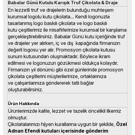
Babalar Günü Kutulu Karışık Truf Çikolata & Draje
En lezzetli truf ve drajelerin bulunduğu muhteşem
kurumsal logolu kutu çikolata... Kendi logonuzla
tasarlanmış logo baskılı çikolata ve logo baskılı
kutu çeşitlerimiz ile misafirlerinize kurumsal bir karşılama
gerçekleştirebilirsiniz. Babalar Günü kutu içeriğinde truf
ve drajeler yer alırken, iç ve dış kapağında firmanızın
değerli logosu yer alır. Promosyon çikolata kutusu
sunum kutusundan oluşmaktadır. Böylece ikram
edilmesi ve logonuzun gözükmesi oldukça kolaydır.
Firmanızın yıl dönümü gibi özel günlerinde promosyon
çikolata çeşitlerini müşterilerinize, ortaklarınıza
ve çalışanlarınıza göndererek tatlı bağlar
oluşturabilirsiniz.
Ürün Hakkında
Ürünlerimizde kalite, lezzet ve tazelik öncelikli ilkemiz
olmuştur.
Çikolatalarımızı hijyen kurallarına uygun bir şekilde,
Özel
Adnan Efendi kutuları içerisinde gönderim