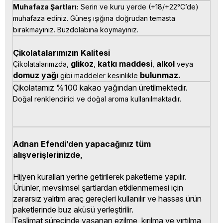
Muhafaza Şartları:
 Serin ve kuru yerde (+18/+22°C’de) 
muhafaza ediniz. Güneş ışığına doğrudan temasta 
bırakmayınız. Buzdolabına koymayınız.
Çikolatalarımızın Kalitesi
glikoz
katkı 
maddesi
alkol 
Çikolatalarımzda, 
, 
, 
veya 
domuz yağı 
bulunmaz.
gibi maddeler kesinlikle 
Çikolatamız %100 kakao yağından üretilmektedir.
Doğal renklendirici ve doğal aroma kullanılmaktadır.
Adnan Efendi’den yapacağınız tüm
alışverişlerinizde,
Hijyen kuralları yerine getirilerek paketleme yapılır.
Ürünler, mevsimsel şartlardan etkilenmemesi için
zararsız yalıtım araç gereçleri kullanılır ve hassas ürün
paketlerinde buz aküsü yerleştirilir.
Teslimat sürecinde yaşanan ezilme, kırılma ve yırtılma