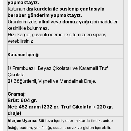
yapmaktayız.
Kutunun dışı
kurdela ile süslenip çantasıyla
beraber gönderim yapmaktayız.
Ürünlerimizde,
alkol
veya
domuz yağı
gibi maddeler
kesinlikle bulunmaz.
Hızlı kargo, güvenli ödeme ile sitemizden sipariş
verebilirsiniz
Kutunun İçeriği
1)
Frambuazlı, Beyaz Çikolatalı ve Karamelli Truf
Çikolata.
2)
Böğürtlenli, Vişneli ve Mandalinalı Draje.
Gramaj:
Brüt:
604 gr.
Net:
452 gram (232 gr. Truf Çikolata + 220 gr.
draje)
Alerjen Uyarısı:
 Süt tozu içerir, eser miktarda fındık, antep 
fıstığı, badem, yer fıstığı, susam, ceviz ve gluten içerebilir.