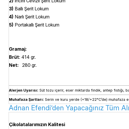
2)
İncirli Cevizli Şerit Lokum
3)
Ballı Şerit Lokum
4)
Narlı Şerit Lokum
5)
Portakallı Şerit Lokum
Gramaj:
Brüt
: 414 gr.
Net:
280 gr.
Alerjen Uyarısı:
 Süt tozu içerir, eser miktarda fındık, antep fıstığı, 
Muhafaza Şartları:
 Serin ve kuru yerde (+18/+22°C’de) muhafaza ed
Adnan Efendi’den Yapacağınız Tüm Alış
Çikolatalarımızın Kalitesi