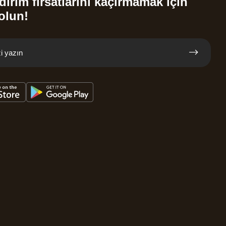
dirim fırsatlarını kaçırmamak için
olun!