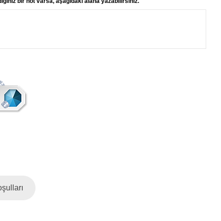
ğiniz bir not varsa, aşağıdaki alana yazabilirsiniz.
şulları