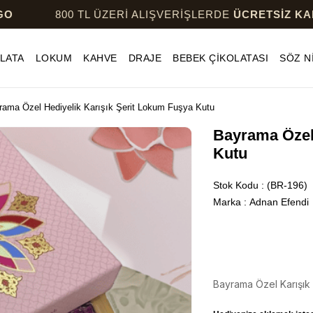
800 TL ÜZERİ ALIŞVERİŞLERDE
ÜCRETSİZ KARGO
LATA
LOKUM
KAHVE
DRAJE
BEBEK ÇİKOLATASI
SÖZ N
rama Özel Hediyelik Karışık Şerit Lokum Fuşya Kutu
Bayrama Özel 
Kutu
Stok Kodu
(BR-196)
Marka
:
Adnan Efendi
Bayrama Özel Karışık 