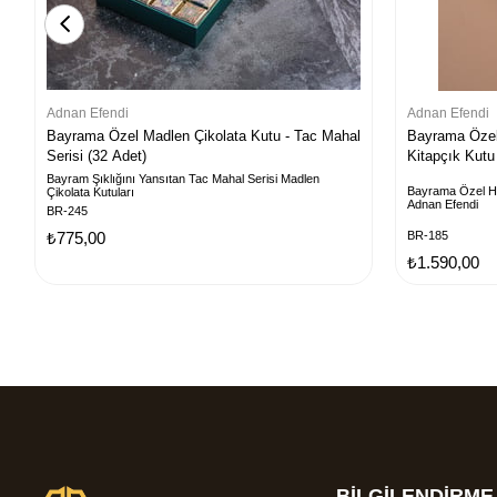
Adnan Efendi
Adnan Efendi
Bayrama Özel Madlen Çikolata Kutu - Tac Mahal
Bayrama Özel 
Serisi (32 Adet)
Kitapçık Kutu
Bayram Şıklığını Yansıtan Tac Mahal Serisi Madlen
Bayrama Özel Hed
Çikolata Kutuları
Adnan Efendi
BR-245
₺775,00
BR-185
₺1.590,00
BİLGİLENDİRME