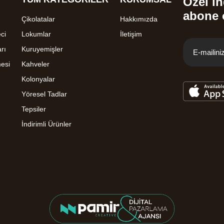
Özel in
abone 
Çikolatalar
Hakkımızda
ci
Lokumlar
İletişim
rı
Kuruyemişler
mesi
Kahveler
Kolonyalar
Yöresel Tadlar
Tepsiler
İndirimli Ürünler