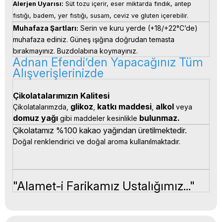
Alerjen Uyarısı:
 Süt tozu içerir, eser miktarda fındık, antep 
fıstığı, badem, yer fıstığı, susam, ceviz ve gluten içerebilir.
Muhafaza Şartları:
 Serin ve kuru yerde (+18/+22°C’de) 
muhafaza ediniz. Güneş ışığına doğrudan temasta 
bırakmayınız. Buzdolabına koymayınız.
Adnan Efendi’den Yapacağınız Tüm
Alışverişlerinizde
Çikolatalarımızın Kalitesi
glikoz
katkı 
maddesi
alkol 
Çikolatalarımzda, 
, 
, 
veya 
domuz yağı 
bulunmaz.
gibi maddeler kesinlikle 
Çikolatamız %100 kakao yağından üretilmektedir.
Doğal renklendirici ve doğal aroma kullanılmaktadır.
"Alamet-i Farikamız Ustalığımız..."