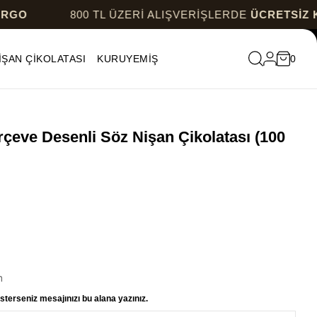
800 TL ÜZERİ ALIŞVERİŞLERDE
ÜCRETSİZ KARGO
İŞAN ÇİKOLATASI
KURUYEMİŞ
0
çeve Desenli Söz Nişan Çikolatası (100
n
sterseniz mesajınızı bu alana yazınız.