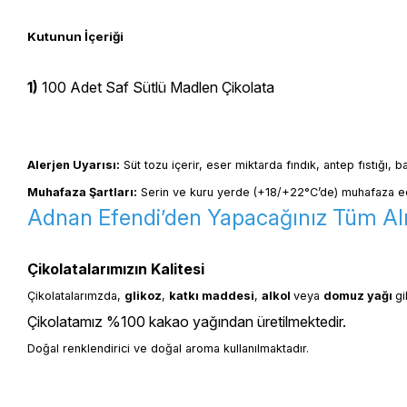
Kutunun İçeriği
1)
100 Adet Saf Sütlü Madlen Çikolata
Alerjen Uyarısı:
 Süt tozu içerir, eser miktarda fındık, antep fıstığı, 
Muhafaza Şartları:
 Serin ve kuru yerde (+18/+22°C’de) muhafaza ed
Adnan Efendi’den Yapacağınız Tüm Alış
Çikolatalarımızın Kalitesi
Çikolatalarımzda, 
glikoz
, 
katkı 
maddesi
, 
alkol 
veya 
domuz yağı 
gi
Çikolatamız %100 kakao yağından üretilmektedir.
Doğal renklendirici ve doğal aroma kullanılmaktadır.