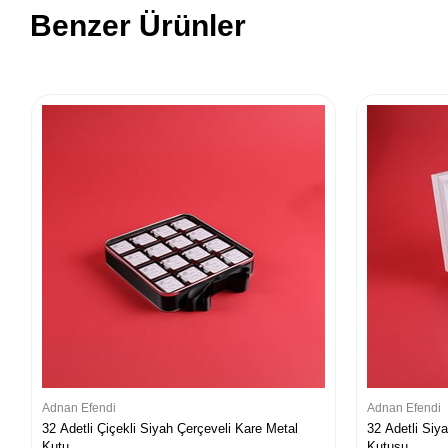
Benzer Ürünler
Adnan Efendi
Adnan Efendi
32 Adetli Çiçekli Siyah Çerçeveli Kare Metal
32 Adetli Siy
Kutu
Kutusu