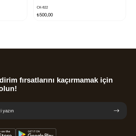
CK-822
₺500,00
dirim fırsatlarını kaçırmamak için
olun!