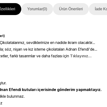
zellikleri
Yorumlar
(0)
Ürün Önerileri
İade Ko
et)
 Çikolatalarımız, sevdiklerinize en nadide ikram olacaktır...
rla; söz, nişan ve kız isteme çikolataları Adnan Efendi'de...
etler, farklı tasarımlar ve daha fazlası için
Tıklayınız...
ştur.
nan Efendi kutuları içerisinde gönderim yapmaktayız.
likle bulunmaz.
iz