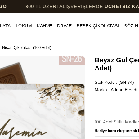
800 TL ÜZERİ ALIŞVERİŞLERDE
ÜCRETSİZ KARGO
LATA
LOKUM
KAHVE
DRAJE
BEBEK ÇİKOLATASI
SÖZ N
Nişan Çikolatası (100 Adet)
Beyaz Gül Çer
Adet)
Stok Kodu
(SN-74)
Marka
:
Adnan Efendi
100 Adet Sütlü Madle
Hediye kartı oluşturmak i