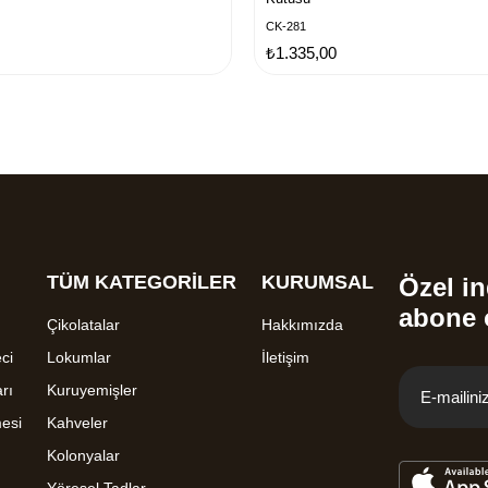
CK-281
₺1.335,00
TÜM KATEGORİLER
KURUMSAL
Özel in
abone 
Çikolatalar
Hakkımızda
ci
Lokumlar
İletişim
rı
Kuruyemişler
mesi
Kahveler
Kolonyalar