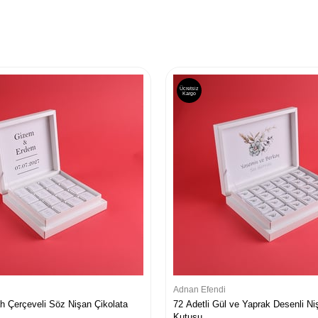
Ücretsiz
Kargo
Adnan Efendi
ah Çerçeveli Söz Nişan Çikolata
72 Adetli Gül ve Yaprak Desenli Ni
Kutusu