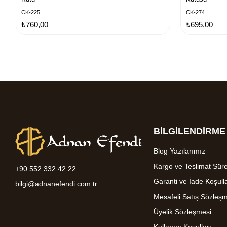
CK-225
CK-274
₺760,00
₺695,00
BİLGİLENDİRME
Blog Yazılarımız
Kargo ve Teslimat Süre
+90 552 332 42 22
Garanti ve İade Koşulla
bilgi@adnanefendi.com.tr
Mesafeli Satış Sözleş
Üyelik Sözleşmesi