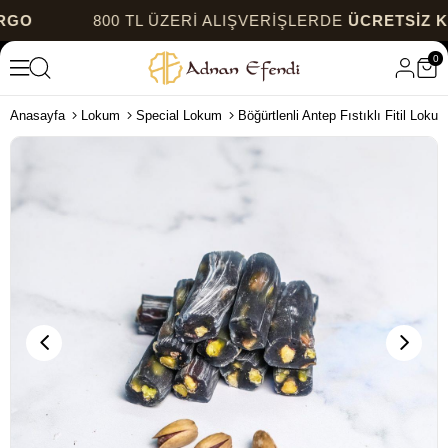
800 TL ÜZERİ ALIŞVERİŞLERDE
ÜCRETSİZ KARGO
0
Anasayfa
Lokum
Special Lokum
Böğürtlenli Antep Fıstıklı Fitil Loku