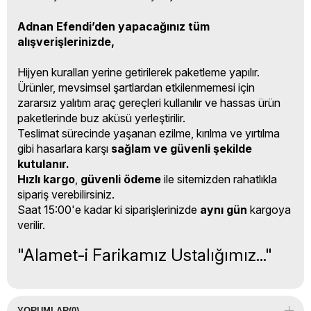
Adnan Efendi’den yapacağınız tüm
alışverişlerinizde,
Hijyen kuralları yerine getirilerek paketleme yapılır.
Ürünler, mevsimsel şartlardan etkilenmemesi için
zararsız yalıtım araç gereçleri kullanılır ve hassas ürün
paketlerinde buz aküsü yerleştirilir.
Teslimat sürecinde yaşanan ezilme, kırılma ve yırtılma
gibi hasarlara karşı
sağlam ve güvenli şekilde
kutulanır.
Hızlı kargo
,
güvenli ödeme
ile sitemizden rahatlıkla
sipariş verebilirsiniz.
Saat 15:00'e kadar ki siparişlerinizde
aynı gün
kargoya
verilir.
"Alamet-i Farikamız Ustalığımız..."
YORUMLAR
(0)