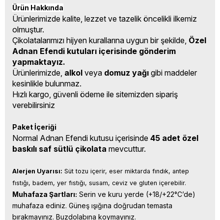
Ürün Hakkında
Ürünlerimizde kalite, lezzet ve tazelik öncelikli ilkemiz
olmuştur.
Çikolatalarımızı hijyen kurallarına uygun bir şekilde,
Özel
Adnan Efendi kutuları içerisinde gönderim
yapmaktayız.
Ürünlerimizde,
alkol
veya
domuz yağı
gibi maddeler
kesinlikle bulunmaz.
Hızlı kargo, güvenli ödeme ile sitemizden sipariş
verebilirsiniz
Paket İçeriği
Normal Adnan Efendi kutusu içerisinde
45
adet özel
baskılı saf sütlü çikolata
mevcuttur.
Alerjen Uyarısı:
 Süt tozu içerir, eser miktarda fındık, antep 
fıstığı, badem, yer fıstığı, susam, ceviz ve gluten içerebilir.
Muhafaza Şartları:
 Serin ve kuru yerde (+18/+22°C’de) 
muhafaza ediniz. Güneş ışığına doğrudan temasta 
bırakmayınız. Buzdolabına koymayınız.