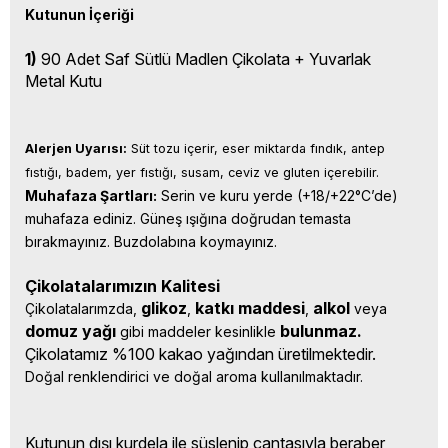
Kutunun İçeriği
1)
90 Adet Saf Sütlü Madlen Çikolata + Yuvarlak
Metal Kutu
Alerjen Uyarısı:
 Süt tozu içerir, eser miktarda fındık, antep 
fıstığı, badem, yer fıstığı, susam, ceviz ve gluten içerebilir.
Muhafaza Şartları:
 Serin ve kuru yerde (+18/+22°C’de) 
muhafaza ediniz. Güneş ışığına doğrudan temasta 
bırakmayınız. Buzdolabına koymayınız.
Çikolatalarımızın Kalitesi
glikoz
katkı 
maddesi
alkol 
Çikolatalarımzda, 
, 
, 
veya 
domuz yağı 
bulunmaz.
gibi maddeler kesinlikle 
Çikolatamız %100 kakao yağından üretilmektedir.
Doğal renklendirici ve doğal aroma kullanılmaktadır.
Kutunun dışı kurdela ile süslenip çantasıyla beraber