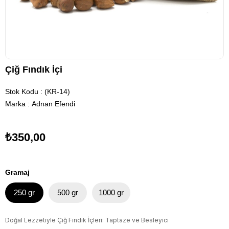
Çiğ Fındık İçi
Stok Kodu
(KR-14)
Marka
:
Adnan Efendi
₺350,00
Gramaj
250 gr
500 gr
1000 gr
Doğal Lezzetiyle Çiğ Fındık İçleri: Taptaze ve Besleyici