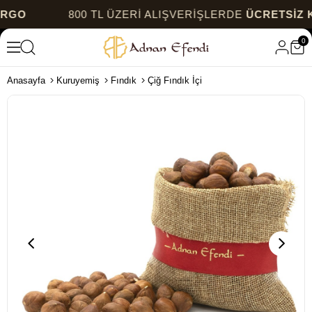
800 TL ÜZERİ ALIŞVERİŞLERDE
ÜCRETSİZ KARG
0
Anasayfa
Kuruyemiş
Fındık
Çiğ Fındık İçi