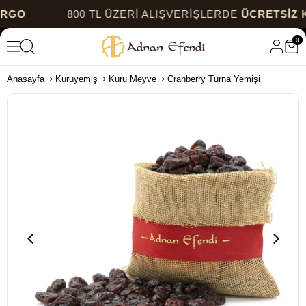
800 TL ÜZERİ ALIŞVERİŞLERDE
ÜCRETSİZ KARG
0
Anasayfa
Kuruyemiş
Kuru Meyve
Cranberry Turna Yemişi