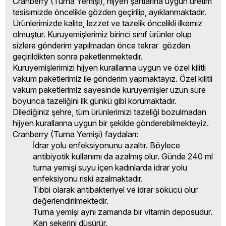
Cranberry (Turna Yemişi)
, h
ijyen şartlarına uygun üretim
tesisimizde öncelikle gözden geçirilip, ayıklanmaktadır.
Ürünlerimizde kalite, lezzet ve tazelik öncelikli ilkemiz
olmuştur. Kuruyemişlerimiz birinci sınıf ürünler olup
sizlere gönderim yapılmadan önce tekrar gözden
geçirildikten sonra paketlenmektedir.
Kuruyemişlerimizi hijyen kurallarına uygun ve özel kilitli
vakum paketlerimiz ile gönderim yapmaktayız. Özel kilitli
vakum paketlerimiz sayesinde kuruyemişler uzun süre
boyunca tazeliğini ilk günkü gibi korumaktadır.
Dilediğiniz şehre, tüm ürünlerimizi tazeliği bozulmadan
hijyen kurallarına uygun bir şekilde gönderebilmekteyiz.
Cranberry (Turna Yemişi)
faydaları:
İdrar yolu enfeksiyonunu azaltır. Böylece
antibiyotik kullanımı da azalmış olur. Günde 240 ml
turna yemişi suyu içen kadınlarda idrar yolu
enfeksiyonu riski azalmaktadır.
Tıbbi olarak antibakteriyel ve idrar sökücü olur
değerlendirilmektedir.
Turna yemişi aynı zamanda bir vitamin deposudur.
Kan şekerini düşürür.