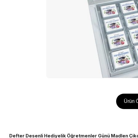
Ürün Ö
Defter Desenli Hediyelik Öğretmenler Günü Madlen Çiko