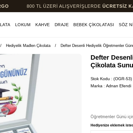
800 TL ÜZERİ ALIŞVERİŞLERDE
ÜCRETSİZ KARGO
LATA
LOKUM
KAHVE
DRAJE
BEBEK ÇİKOLATASI
SÖZ N
Hediyelik Madlen Çikolata
Defter Desenli Hediyelik Öğretmenler Gün
Defter Desenl
Çikolata Sunu
Stok Kodu
(OGR-53)
Marka
:
Adnan Efendi
Öğretmenler Günü için
Hediyenize eklemek istedi