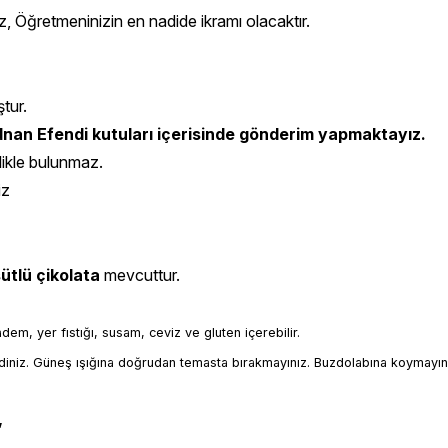
z, Öğretmeninizin en nadide ikramı olacaktır.
ştur.
nan Efendi kutuları içerisinde gönderim yapmaktayız.
likle bulunmaz.
iz
sütlü çikolata
mevcuttur.
badem, yer fıstığı, susam, ceviz ve gluten içerebilir.
iniz. Güneş ışığına doğrudan temasta bırakmayınız. Buzdolabına koymayın
,