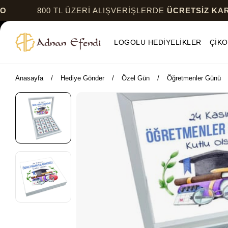
800 TL ÜZERİ ALIŞVERİŞLERDE
ÜCRETSİZ KARGO
LOGOLU HEDİYELİKLER
ÇİKO
Anasayfa
Hediye Gönder
Özel Gün
Öğretmenler Günü