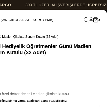
800 TL ÜZERİ ALIŞVERİŞLERDE
ÜCRETSİZ KARG
İŞAN ÇİKOLATASI
KURUYEMİŞ
0
ü Madlen Çikolata Sunum Kutulu (32 Adet)
i Hediyelik Öğretmenler Günü Madlen
m Kutulu (32 Adet)
 özel defter desenli madlen çikolata kutusu
ğiniz bir not varsa, aşağıdaki alana yazabilirsiniz.