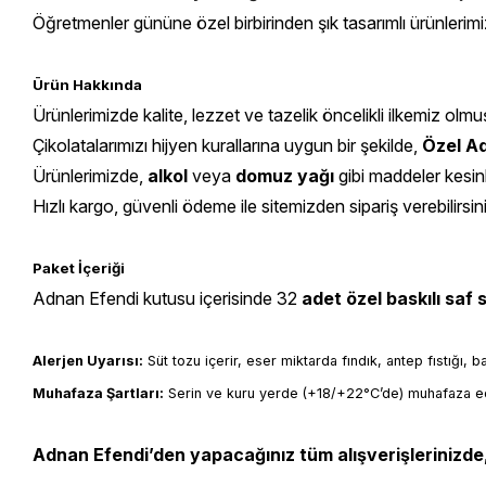
Öğretmenler gününe özel birbirinden şık tasarımlı ürünlerimi
Ürün Hakkında
Ürünlerimizde kalite, lezzet ve tazelik öncelikli ilkemiz olmu
Çikolatalarımızı hijyen kurallarına uygun bir şekilde,
Özel Ad
Ürünlerimizde,
alkol
veya
domuz yağı
gibi maddeler kesin
Hızlı kargo, güvenli ödeme ile sitemizden sipariş verebilirsin
Paket İçeriği
Adnan Efendi kutusu içerisinde 32
adet özel baskılı saf 
Alerjen Uyarısı:
 Süt tozu içerir, eser miktarda fındık, antep fıstığı, 
Muhafaza Şartları:
 Serin ve kuru yerde (+18/+22°C’de) muhafaza ed
Adnan Efendi’den yapacağınız tüm alışverişlerinizde