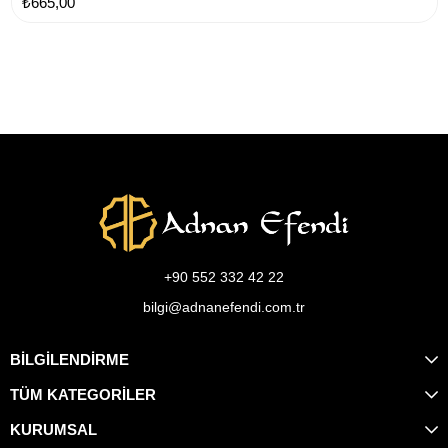
₺665,00
+90 552 332 42 22
bilgi@adnanefendi.com.tr
BİLGİLENDİRME
TÜM KATEGORİLER
KURUMSAL