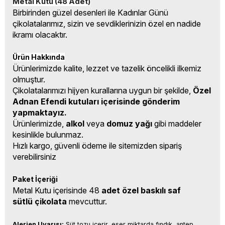
Metal Kutu (48 Adet)
Birbirinden güzel desenleri ile Kadınlar Günü
çikolatalarımız, sizin ve sevdiklerinizin özel en nadide
ikramı olacaktır.
Ürün Hakkında
Ürünlerimizde kalite, lezzet ve tazelik öncelikli ilkemiz
olmuştur.
Çikolatalarımızı hijyen kurallarına uygun bir şekilde,
Özel
Adnan Efendi kutuları içerisinde gönderim
yapmaktayız.
Ürünlerimizde,
alkol
veya
domuz yağı
gibi maddeler
kesinlikle bulunmaz.
Hızlı kargo, güvenli ödeme ile sitemizden sipariş
verebilirsiniz
Paket İçeriği
Metal Kutu içerisinde 48
adet özel baskılı saf
sütlü çikolata
mevcuttur.
Alerjen Uyarısı:
 Süt tozu içerir, eser miktarda fındık, antep 