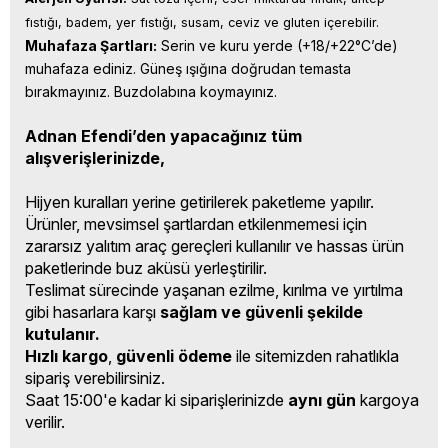
fıstığı, badem, yer fıstığı, susam, ceviz ve gluten içerebilir.
Muhafaza Şartları:
 Serin ve kuru yerde (+18/+22°C’de) 
muhafaza ediniz. Güneş ışığına doğrudan temasta 
bırakmayınız. Buzdolabına koymayınız.
Adnan Efendi’den yapacağınız tüm
alışverişlerinizde,
Hijyen kuralları yerine getirilerek paketleme yapılır.
Ürünler, mevsimsel şartlardan etkilenmemesi için
zararsız yalıtım araç gereçleri kullanılır ve hassas ürün
paketlerinde buz aküsü yerleştirilir.
Teslimat sürecinde yaşanan ezilme, kırılma ve yırtılma
gibi hasarlara karşı
sağlam ve güvenli şekilde
kutulanır.
Hızlı kargo
,
güvenli ödeme
ile sitemizden rahatlıkla
sipariş verebilirsiniz.
Saat 15:00'e kadar ki siparişlerinizde
aynı gün
kargoya
verilir.