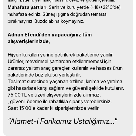
fıstığı, badem, yer fıstığı, susam, ceviz ve gluten içerebilir.
Muhafaza Şartları:
 Serin ve kuru yerde (+18/+22°C’de) 
muhafaza ediniz. Güneş ışığına doğrudan temasta 
bırakmayınız. Buzdolabına koymayınız.
Adnan Efendi’den yapacağınız tüm
alışverişlerinizde,
Hijyen kuralları yerine getirilerek paketleme yapılır.
Ürünler, mevsimsel şartlardan etkilenmemesi için
zararsız yalıtım araç gereçleri kullanılır ve hassas ürün
paketlerinde buz aküsü yerleştirilir.
Teslimat sürecinde yaşanan ezilme, kırılma ve yırtılma
gibi hasarlara karşı sağlam ve güvenli şekilde kutulanır.
75.00TL ve üzeri alışverişlerinizde alınmaz.
, güvenli ödeme ile rahatlıkla sipariş verebilirsiniz.
Saat 15:00'e kadar ki siparişlerinizde verilir.
"Alamet-i Farikamız Ustalığımız..."