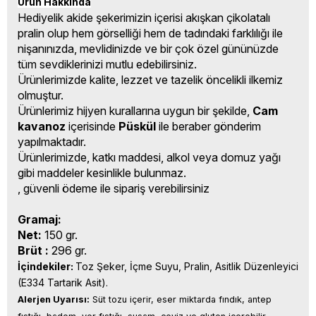
Ürün Hakkında
Hediyelik akide şekerimizin içerisi akışkan çikolatalı
pralin olup hem görselliği hem de tadındaki farklılığı ile
nişanınızda, mevlidinizde ve bir çok özel gününüzde
tüm sevdiklerinizi mutlu edebilirsiniz.
Ürünlerimizde kalite, lezzet ve tazelik öncelikli ilkemiz
olmuştur.
Ürünlerimiz hijyen kurallarına uygun bir şekilde,
Cam
kavanoz
içerisinde
Püskül
ile beraber gönderim
yapılmaktadır.
Ürünlerimizde, katkı maddesi, alkol veya domuz yağı
gibi maddeler kesinlikle bulunmaz.
, güvenli ödeme ile sipariş verebilirsiniz
Gramaj:
Net:
150 gr.
Brüt :
296 gr.
İçindekiler: 
Toz Şeker, İçme Suyu, Pralin, Asitlik Düzenleyici 
(E334 Tartarik Asit).
Alerjen Uyarısı:
 Süt tozu içerir, eser miktarda fındık, antep 