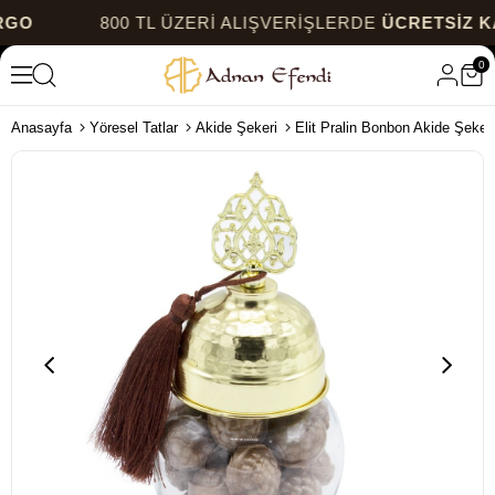
800 TL ÜZERİ ALIŞVERİŞLERDE
ÜCRETSİZ KARG
0
Anasayfa
Yöresel Tatlar
Akide Şekeri
Elit Pralin Bonbon Akide Şeke