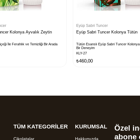
ncer
Eyüp Sabri Tuncer
ncer Kolonya Ayvalık Zeytin
Eyüp Sabri Tuncer Kolonya Tütün
çeği İle Ferahlık ve Temizliği Bir Arada
Tütün Esanslı Eyüp Sabri Tuncer Kolonya i
Bir Deneyim
KLY-27
₺460,00
TÜM KATEGORİLER
KURUMSAL
Özel in
abone 
Çikolatalar
Hakkımızda