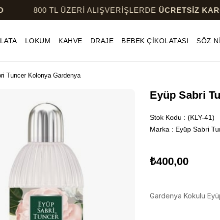
800 TL ÜZERİ ALIŞVERİŞLERDE
ÜCRETSİZ KARGO
LATA
LOKUM
KAHVE
DRAJE
BEBEK ÇİKOLATASI
SÖZ N
ri Tuncer Kolonya Gardenya
Eyüp Sabri T
Stok Kodu
(KLY-41)
Marka
:
Eyüp Sabri Tu
₺400,00
Gardenya Kokulu Eyüp 