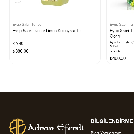
Eyüp Sabri Tuncer
Eyüp Sabri Tu
Eyüp Sabri Tuncer Limon Kolonyası 1 lt
Eyüp Sabri Tu
Çiçeği
Ayvalık Zeytin Çi
KLY-45
Sunar
₺380,00
KLY-26
₺460,00
BİLGİLENDİRME
Blog Yazılarımız