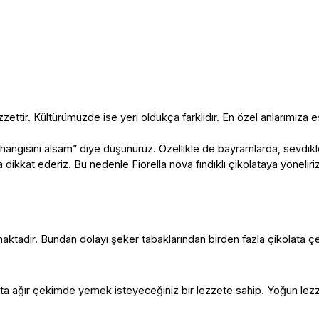
ettir. Kültürümüzde ise yeri oldukça farklıdır. En özel anlarımıza eşl
p “hangisini alsam” diye düşünürüz. Özellikle de bayramlarda, sevdik
ikkat ederiz. Bu nedenle Fiorella nova fındıklı çikolataya yöneliriz
ktadır. Bundan dolayı şeker tabaklarından birden fazla çikolata çeşid
a ağır çekimde yemek isteyeceğiniz bir lezzete sahip. Yoğun lezzeti il