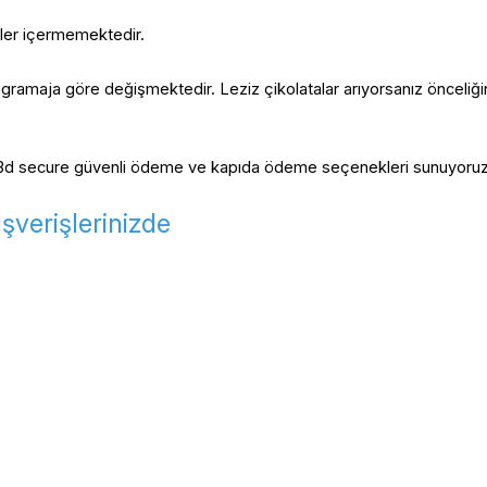
ler içermemektedir. 
nız gramaja göre değişmektedir. Leziz çikolatalar arıyorsanız önceliğin
olup 3d secure güvenli ödeme ve kapıda ödeme seçenekleri sunuyoruz
verişlerinizde