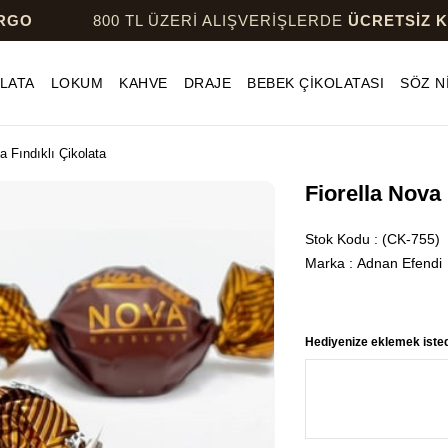
800 TL ÜZERİ ALIŞVERİŞLERDE
ÜCRETSİZ KARGO
LATA
LOKUM
KAHVE
DRAJE
BEBEK ÇİKOLATASI
SÖZ N
a Fındıklı Çikolata
Fiorella Nova 
Stok Kodu
(CK-755)
Marka
:
Adnan Efendi
Hediyenize eklemek istedi