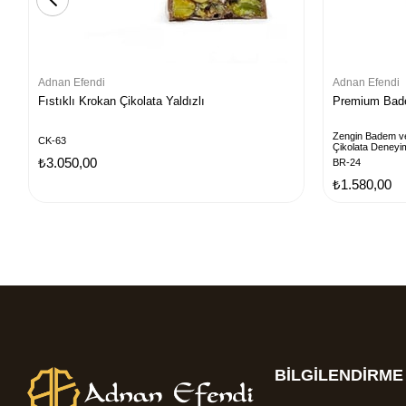
Adnan Efendi
Adnan Efendi
Fıstıklı Krokan Çikolata Yaldızlı
Premium Bade
Zengin Badem ve
CK-63
Çikolata Deneyi
₺3.050,00
BR-24
₺1.580,00
BİLGİLENDİRME