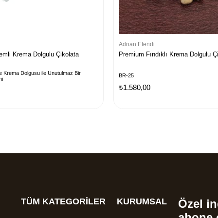
Adnan Efendi
mli Krema Dolgulu Çikolata
Premium Fındıklı Krema Dolgulu Çi
 Krema Dolgusu ile Unutulmaz Bir
BR-25
mi
₺1.580,00
TÜM KATEGORİLER
KURUMSAL
Özel in
abone 