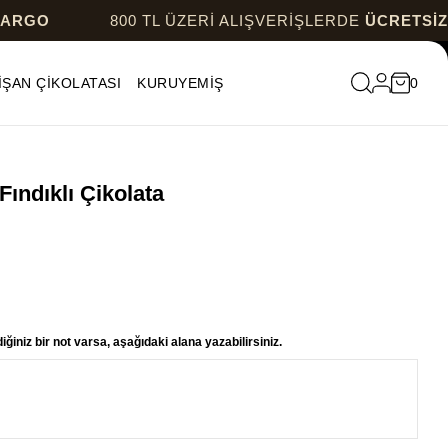
800 TL ÜZERİ ALIŞVERİŞLERDE
ÜCRETSİZ KARGO
İŞAN ÇİKOLATASI
KURUYEMİŞ
0
Fındıklı Çikolata
ğiniz bir not varsa, aşağıdaki alana yazabilirsiniz.