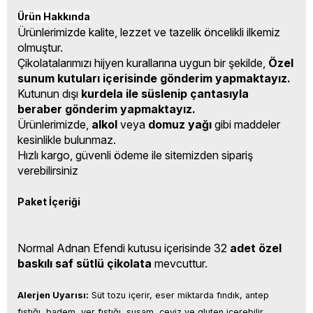
Ürün Hakkında
Ürünlerimizde kalite, lezzet ve tazelik öncelikli ilkemiz
olmuştur.
Çikolatalarımızı hijyen kurallarına uygun bir şekilde,
Özel
sunum kutuları içerisinde gönderim yapmaktayız.
Kutunun dışı
kurdela ile süslenip çantasıyla
beraber gönderim yapmaktayız.
Ürünlerimizde,
alkol
veya
domuz yağı
gibi maddeler
kesinlikle bulunmaz.
Hızlı kargo, güvenli ödeme ile sitemizden sipariş
verebilirsiniz
Paket İçeriği
Normal Adnan Efendi kutusu içerisinde 32
adet özel
baskılı saf sütlü çikolata
mevcuttur.
Alerjen Uyarısı:
 Süt tozu içerir, eser miktarda fındık, antep 
fıstığı, badem, yer fıstığı, susam, ceviz ve gluten içerebilir.