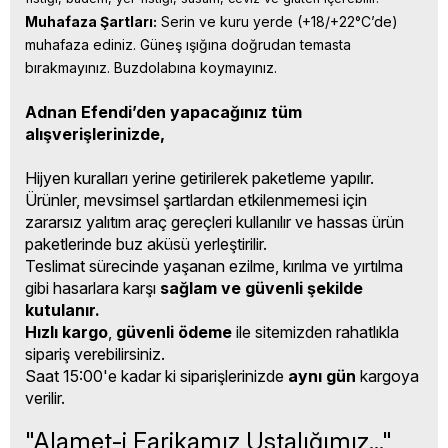
Muhafaza Şartları:
 Serin ve kuru yerde (+18/+22°C’de) 
muhafaza ediniz. Güneş ışığına doğrudan temasta 
bırakmayınız. Buzdolabına koymayınız.
Adnan Efendi’den yapacağınız tüm
alışverişlerinizde,
Hijyen kuralları yerine getirilerek paketleme yapılır.
Ürünler, mevsimsel şartlardan etkilenmemesi için
zararsız yalıtım araç gereçleri kullanılır ve hassas ürün
paketlerinde buz aküsü yerleştirilir.
Teslimat sürecinde yaşanan ezilme, kırılma ve yırtılma
gibi hasarlara karşı
sağlam ve güvenli şekilde
kutulanır.
Hızlı kargo
,
güvenli ödeme
ile sitemizden rahatlıkla
sipariş verebilirsiniz.
Saat 15:00'e kadar ki siparişlerinizde
aynı gün
kargoya
verilir.
"Alamet-i Farikamız Ustalığımız..."