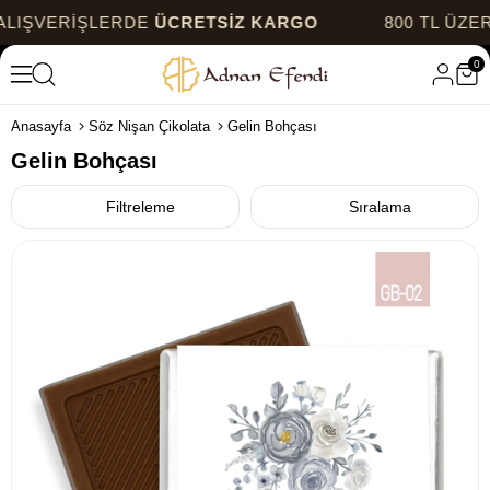
 KARGO
800 TL ÜZERİ ALIŞVERİŞLERDE
ÜCRETS
0
Anasayfa
Söz Nişan Çikolata
Gelin Bohçası
Gelin Bohçası
Filtreleme
Sıralama