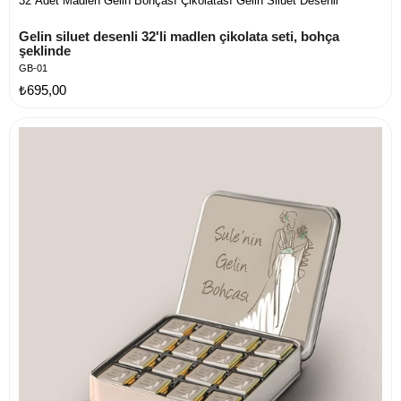
32 Adet Madlen Gelin Bohçası Çikolatası Gelin Siluet Desenli
Gelin siluet desenli 32'li madlen çikolata seti, bohça 
şeklinde
GB-01
₺695,00