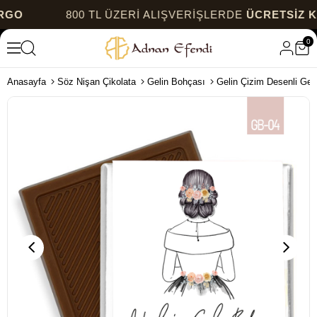
800 TL ÜZERİ ALIŞVERİŞLERDE
ÜCRETSİZ KARG
0
Anasayfa
Söz Nişan Çikolata
Gelin Bohçası
Gelin Çizim Desenli Geli