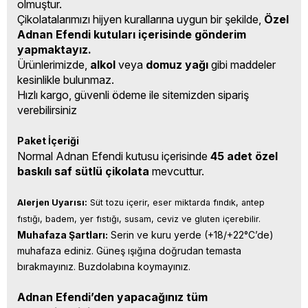
olmuştur.
Çikolatalarımızı hijyen kurallarına uygun bir şekilde,
Özel
Adnan Efendi kutuları içerisinde gönderim
yapmaktayız.
Ürünlerimizde,
alkol
veya
domuz yağı
gibi maddeler
kesinlikle bulunmaz.
Hızlı kargo, güvenli ödeme ile sitemizden sipariş
verebilirsiniz
Paket İçeriği
Normal Adnan Efendi kutusu içerisinde
45
adet özel
baskılı saf sütlü çikolata
mevcuttur.
Alerjen Uyarısı:
 Süt tozu içerir, eser miktarda fındık, antep 
fıstığı, badem, yer fıstığı, susam, ceviz ve gluten içerebilir.
Muhafaza Şartları:
 Serin ve kuru yerde (+18/+22°C’de) 
muhafaza ediniz. Güneş ışığına doğrudan temasta 
bırakmayınız. Buzdolabına koymayınız.
Adnan Efendi’den yapacağınız tüm