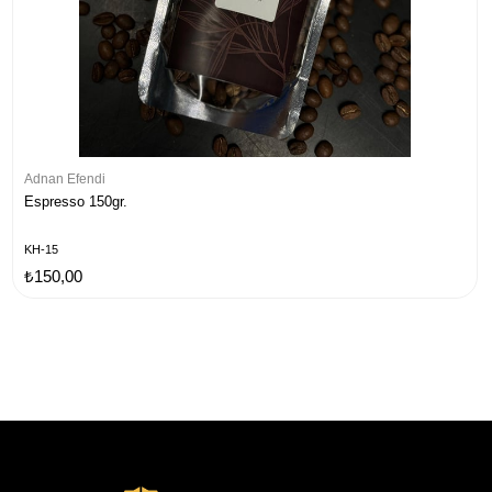
Adnan Efendi
Espresso 150gr.
KH-15
₺150,00