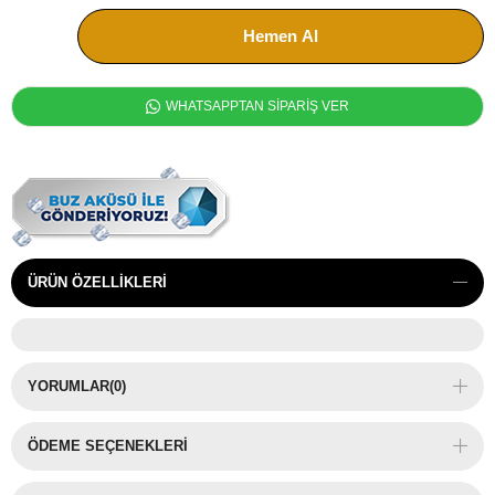
WHATSAPPTAN SİPARİŞ VER
ÜRÜN ÖZELLIKLERI
YORUMLAR
(0)
ÖDEME SEÇENEKLERI