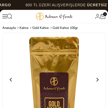
O
800 TL ÜZERİ ALIŞVERİŞLERDE
ÜCRETSİZ KAR
0
Anasayfa
Kahve
Gold Kahve
Gold Kahve 100gr.