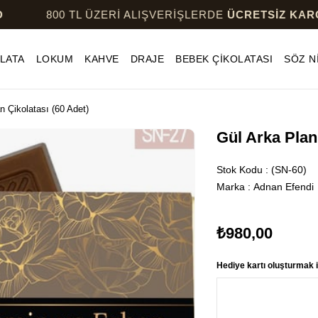
TL ÜZERİ ALIŞVERİŞLERDE
ÜCRETSİZ KARGO
80
LATA
LOKUM
KAHVE
DRAJE
BEBEK ÇİKOLATASI
SÖZ N
n Çikolatası (60 Adet)
Gül Arka Plan
Stok Kodu
(SN-60)
Marka
:
Adnan Efendi
₺980,00
Hediye kartı oluşturmak i