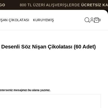
0 TL ÜZERİ ALIŞVERİŞLERDE
ÜCRETSİZ KARGO
İŞAN ÇİKOLATASI
KURUYEMİŞ
0
 Desenli Söz Nişan Çikolatası (60 Adet)
sterseniz mesajınızı bu alana yazınız.