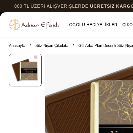
L ÜZERİ ALIŞVERİŞLERDE
ÜCRETSİZ KARGO
800 
LOGOLU HEDİYELİKLER
ÇİKO
Anasayfa
Söz Nişan Çikolata
Gül Arka Plan Desenli Söz Nişa