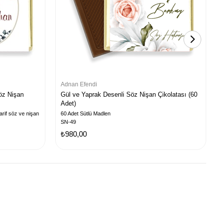
Adnan Efendi
öz Nişan
Gül ve Yaprak Desenli Söz Nişan Çikolatası (60
Adet)
arif söz ve nişan
60 Adet Sütlü Madlen
SN-49
₺980,00