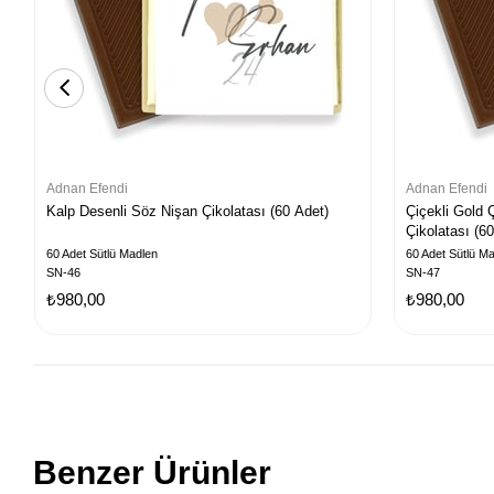
Adnan Efendi
Adnan Efendi
Kalp Desenli Söz Nişan Çikolatası (60 Adet)
Çiçekli Gold 
Çikolatası (6
60 Adet Sütlü Madlen
60 Adet Sütlü M
SN-46
SN-47
₺980,00
₺980,00
Benzer Ürünler