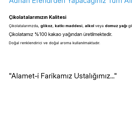
Adnan Efendi’den Yapacağınız Tüm Alış
Çikolatalarımızın Kalitesi
Çikolatalarımzda, 
glikoz
, 
katkı 
maddesi
, 
alkol 
veya 
domuz yağı 
gi
Çikolatamız %100 kakao yağından üretilmektedir.
Doğal renklendirici ve doğal aroma kullanılmaktadır.
"Alamet-i Farikamız Ustalığımız..."