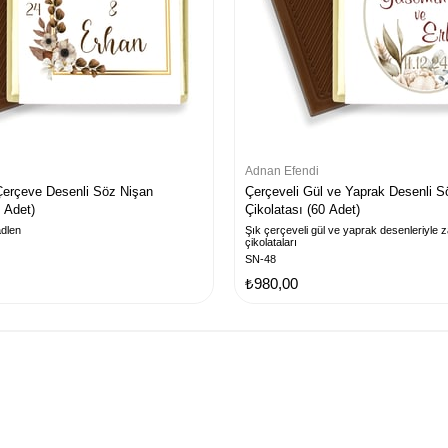
Adnan Efendi
Çerçeve Desenli Söz Nişan
Çerçeveli Gül ve Yaprak Desenli S
0 Adet)
Çikolatası (60 Adet)
adlen
Şık çerçeveli gül ve yaprak desenleriyle z
çikolataları
SN-48
₺980,00