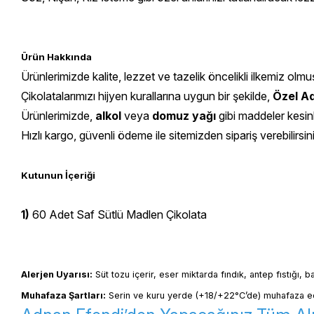
Ürün Hakkında
Ürünlerimizde kalite, lezzet ve tazelik öncelikli ilkemiz olmu
Çikolatalarımızı hijyen kurallarına uygun bir şekilde,
Özel Ad
Ürünlerimizde,
alkol
veya
domuz yağı
gibi maddeler kesin
Hızlı kargo, güvenli ödeme ile sitemizden sipariş verebilirsin
Kutunun İçeriği
1)
60 Adet Saf Sütlü Madlen Çikolata
Alerjen Uyarısı:
 Süt tozu içerir, eser miktarda fındık, antep fıstığı, 
Muhafaza Şartları:
 Serin ve kuru yerde (+18/+22°C’de) muhafaza ed