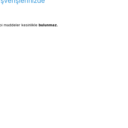
verişlerinizde
bi maddeler kesinlikle 
bulunmaz.