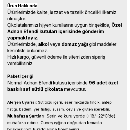
Ürün Hakkında
Ürünlerimizde kalite, lezzet ve tazelik öncelikli ilkemiz
olmuştur.
Çikolatalarımızı hijyen kurallarına uygun bir şekilde,
Özel
Adnan Efendi kutuları içerisinde gönderim
yapmaktayız.
Ürünlerimizde,
alkol
veya
domuz yağı
gibi maddeler
kesinlikle bulunmaz.
Hızlı kargo, güvenli ödeme ile sitemizden sipariş
verebilirsiniz
Paket İçeriği
Normal Adnan Efendi kutusu içerisinde
96
adet özel
baskılı saf sütlü çikolata
mevcuttur.
Alerjen Uyarısı:
 Süt tozu içerir, eser miktarda fındık, antep 
fıstığı, badem, yer fıstığı, susam, ceviz ve gluten içerebilir.
Muhafaza Şartları:
 Serin ve kuru yerde (+18/+22°C’de) 
muhafaza ediniz. Güneş ışığına doğrudan temasta 
bırakmayınız. Buzdolabına koymayınız.