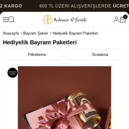
RGO
800 TL ÜZERİ ALIŞVERİŞLERDE
ÜCRETSİZ 
0
Anasayfa
Bayram Şekeri
Hediyelik Bayram Paketleri
Hediyelik Bayram Paketleri
Filtreleme
Sıralama
Ücretsiz
Kargo