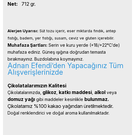
Net:
712 gr.
Alerjen Uyarısı:
 Süt tozu içerir, eser miktarda fındık, antep 
fıstığı, badem, yer fıstığı, susam, ceviz ve gluten içerebilir.
Muhafaza Şartları:
 Serin ve kuru yerde (+18/+22°C’de) 
muhafaza ediniz. Güneş ışığına doğrudan temasta 
bırakmayınız. Buzdolabına koymayınız.
Adnan Efendi’den Yapacağınız Tüm
Alışverişlerinizde
Çikolatalarımızın Kalitesi
glikoz
katkı 
maddesi
alkol 
Çikolatalarımzda, 
, 
, 
veya 
domuz yağı 
bulunmaz.
gibi maddeler kesinlikle 
Çikolatamız %100 kakao yağından üretilmektedir.
Doğal renklendirici ve doğal aroma kullanılmaktadır.