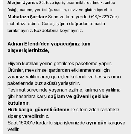
Alerjen Uyarısı:
 Süt tozu içerir, eser miktarda fındık, antep 
fıstığı, badem, yer fıstığı, susam, ceviz ve gluten içerebilir.
Muhafaza Şartları:
 Serin ve kuru yerde (+18/+22°C’de) 
muhafaza ediniz. Güneş ışığına doğrudan temasta 
bırakmayınız. Buzdolabına koymayınız.
Adnan Efendi’den yapacağınız tüm
alışverişlerinizde,
Hijyen kuralları yerine getirilerek paketleme yapılır.
Ürünler, mevsimsel şartlardan etkilenmemesi için
zararsız yalıtım araç gereçleri kullanılır ve hassas ürün
paketlerinde buz aküsü yerleştirilir.
Teslimat sürecinde yaşanan ezilme, kırılma ve yırtılma
gibi hasarlara karşı
sağlam ve güvenli şekilde
kutulanır.
Hızlı kargo
,
güvenli ödeme
ile sitemizden rahatlıkla
sipariş verebilirsiniz.
Saat 15:00'e kadar ki siparişlerinizde
aynı gün
kargoya
verilir.