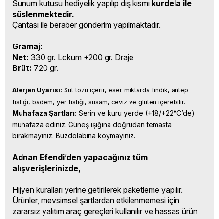
Sunum kutusu hediyelik yapılıp dış kısmı
kurdela ile
süslenmektedir.
Çantası ile beraber gönderim yapılmaktadır.
Gramaj:
Net:
330 gr. Lokum +200 gr. Draje
Brüt:
720 gr.
Alerjen Uyarısı:
 Süt tozu içerir, eser miktarda fındık, antep 
fıstığı, badem, yer fıstığı, susam, ceviz ve gluten içerebilir.
Muhafaza Şartları:
 Serin ve kuru yerde (+18/+22°C’de) 
muhafaza ediniz. Güneş ışığına doğrudan temasta 
bırakmayınız. Buzdolabına koymayınız.
Adnan Efendi’den yapacağınız tüm
alışverişlerinizde,
Hijyen kuralları yerine getirilerek paketleme yapılır.
Ürünler, mevsimsel şartlardan etkilenmemesi için
zararsız yalıtım araç gereçleri kullanılır ve hassas ürün