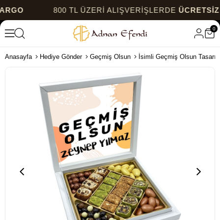
O
800 TL ÜZERİ ALIŞVERİŞLERDE
ÜCRETSİZ KA
0
Anasayfa
Hediye Gönder
Geçmiş Olsun