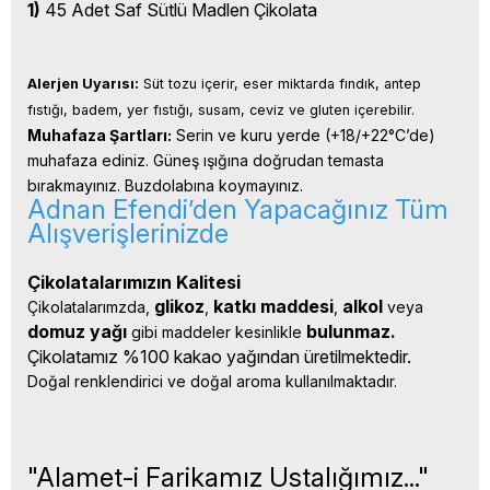
1)
45 Adet Saf Sütlü Madlen Çikolata
Alerjen Uyarısı:
 Süt tozu içerir, eser miktarda fındık, antep 
fıstığı, badem, yer fıstığı, susam, ceviz ve gluten içerebilir.
Muhafaza Şartları:
 Serin ve kuru yerde (+18/+22°C’de) 
muhafaza ediniz. Güneş ışığına doğrudan temasta 
bırakmayınız. Buzdolabına koymayınız.
Adnan Efendi’den Yapacağınız Tüm
Alışverişlerinizde
Çikolatalarımızın Kalitesi
glikoz
katkı 
maddesi
alkol 
Çikolatalarımzda, 
, 
, 
veya 
domuz yağı 
bulunmaz.
gibi maddeler kesinlikle 
Çikolatamız %100 kakao yağından üretilmektedir.
Doğal renklendirici ve doğal aroma kullanılmaktadır.
"Alamet-i Farikamız Ustalığımız..."