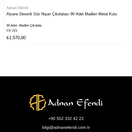
Adnan Efendi
Alyans Desenli Söz Nişan Çikolatası 90 Adet Madlen Metal Kutu
90 Adet Madlen Çikolata
CK-221
₺1.570,00
+90 552 332 42 22
bilgi@adnanefendi.com.tr