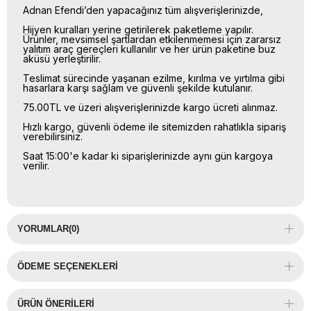
Adnan Efendi’den yapacağınız tüm alışverişlerinizde,
Hijyen kuralları yerine getirilerek paketleme yapılır.
Ürünler, mevsimsel şartlardan etkilenmemesi için zararsız
yalıtım araç gereçleri kullanılır ve her ürün paketine buz
aküsü yerleştirilir.
Teslimat sürecinde yaşanan ezilme, kırılma ve yırtılma gibi
hasarlara karşı sağlam ve güvenli şekilde kutulanır.
75.00TL ve üzeri alışverişlerinizde kargo ücreti alınmaz.
Hızlı kargo, güvenli ödeme ile sitemizden rahatlıkla sipariş
verebilirsiniz.
Saat 15:00'e kadar ki siparişlerinizde aynı gün kargoya
verilir.
YORUMLAR
(0)
ÖDEME SEÇENEKLERI
ÜRÜN ÖNERILERI