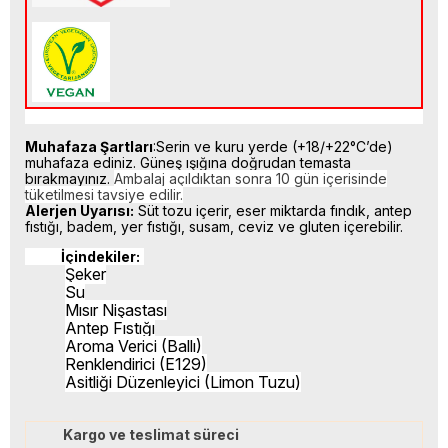
Muhafaza Şartları
:Serin ve kuru yerde (+18/+22°C’de)
muhafaza ediniz. Güneş ışığına doğrudan temasta
bırakmayınız.
Ambalaj açıldıktan sonra 10 gün içerisinde
tüketilmesi tavsiye edilir.
Alerjen Uyarısı:
Süt tozu içerir, eser miktarda fındık, antep
fıstığı, badem, yer fıstığı, susam, ceviz ve gluten içerebilir.
İçindekiler:
Şeker
Su
Mısır Nişastası
Antep Fıstığı
Aroma Verici (Ballı)
Renklendirici (E129)
Asitliği Düzenleyici (Limon Tuzu)
Kargo ve teslimat süreci