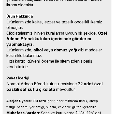
ikramı olacaktır.
Ürün Hakkında
Ürünlerimizde kalite, lezzet ve tazelik öncelikli ilkemiz
olmuştur.
Çikolatalarımızı hijyen kurallarına uygun bir şekilde,
Özel
Adnan Efendi kutuları içerisinde gönderim
yapmaktayız.
Ürünlerimizde,
alkol
veya
domuz yağı
gibi maddeler
kesinlikle bulunmaz.
Hızlı kargo, güvenli ödeme ile sitemizden sipariş
verebilirsiniz
Paket İçeriği
Normal Adnan Efendi kutusu içerisinde 32
adet özel
baskılı saf sütlü çikolata
mevcuttur.
Alerjen Uyarısı:
 Süt tozu içerir, eser miktarda fındık, antep 
fıstığı, badem, yer fıstığı, susam, ceviz ve gluten içerebilir.
Muhafaza Şartları:
 Serin ve kuru yerde (+18/+22°C’de) 