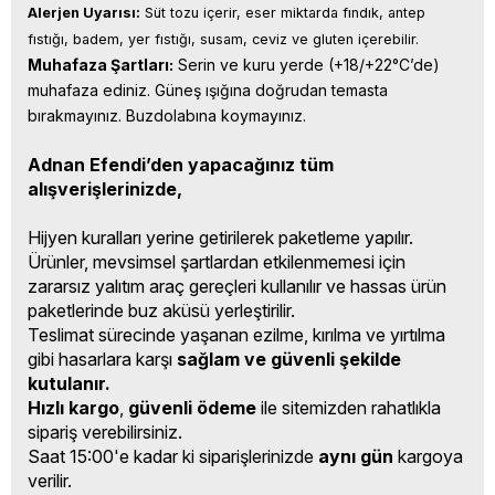
Alerjen Uyarısı:
 Süt tozu içerir, eser miktarda fındık, antep 
fıstığı, badem, yer fıstığı, susam, ceviz ve gluten içerebilir.
Muhafaza Şartları:
 Serin ve kuru yerde (+18/+22°C’de) 
muhafaza ediniz. Güneş ışığına doğrudan temasta 
bırakmayınız. Buzdolabına koymayınız.
Adnan Efendi’den yapacağınız tüm
alışverişlerinizde,
Hijyen kuralları yerine getirilerek paketleme yapılır.
Ürünler, mevsimsel şartlardan etkilenmemesi için
zararsız yalıtım araç gereçleri kullanılır ve hassas ürün
paketlerinde buz aküsü yerleştirilir.
Teslimat sürecinde yaşanan ezilme, kırılma ve yırtılma
gibi hasarlara karşı
sağlam ve güvenli şekilde
kutulanır.
Hızlı kargo
,
güvenli ödeme
ile sitemizden rahatlıkla
sipariş verebilirsiniz.
Saat 15:00'e kadar ki siparişlerinizde
aynı gün
kargoya
verilir.