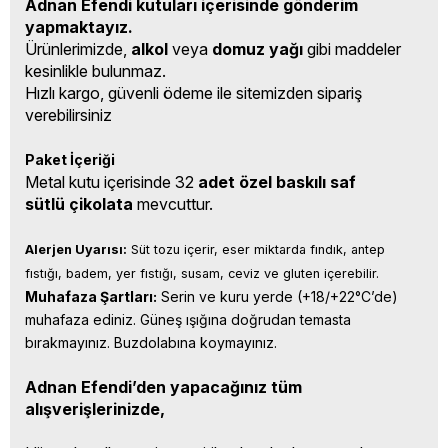
Adnan Efendi kutuları içerisinde gönderim
yapmaktayız.
Ürünlerimizde,
alkol
veya
domuz yağı
gibi maddeler
kesinlikle bulunmaz.
Hızlı kargo, güvenli ödeme ile sitemizden sipariş
verebilirsiniz
Paket İçeriği
Metal kutu içerisinde 32
adet özel baskılı saf
sütlü çikolata
mevcuttur.
Alerjen Uyarısı:
 Süt tozu içerir, eser miktarda fındık, antep 
fıstığı, badem, yer fıstığı, susam, ceviz ve gluten içerebilir.
Muhafaza Şartları:
 Serin ve kuru yerde (+18/+22°C’de) 
muhafaza ediniz. Güneş ışığına doğrudan temasta 
bırakmayınız. Buzdolabına koymayınız.
Adnan Efendi’den yapacağınız tüm
alışverişlerinizde,