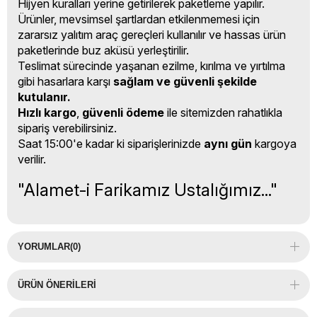
Hijyen kuralları yerine getirilerek paketleme yapılır.
Ürünler, mevsimsel şartlardan etkilenmemesi için
zararsız yalıtım araç gereçleri kullanılır ve hassas ürün
paketlerinde buz aküsü yerleştirilir.
Teslimat sürecinde yaşanan ezilme, kırılma ve yırtılma
gibi hasarlara karşı
sağlam ve güvenli şekilde
kutulanır.
Hızlı kargo
,
güvenli ödeme
ile sitemizden rahatlıkla
sipariş verebilirsiniz.
Saat 15:00'e kadar ki siparişlerinizde
aynı gün
kargoya
verilir.
"Alamet-i Farikamız Ustalığımız..."
YORUMLAR
(0)
ÜRÜN ÖNERILERI